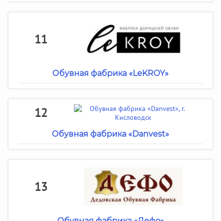
11
Обувная фабрика «LeKROY»
12
Обувная фабрика «Danvest»
13
Обувная фабрика «Дефо»