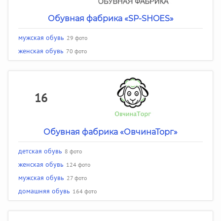
Обувная фабрика «SP-SHOES»
мужская обувь
29 фото
женская обувь
70 фото
16
Обувная фабрика «ОвчинаТорг»
детская обувь
8 фото
женская обувь
124 фото
мужская обувь
27 фото
домашняя обувь
164 фото