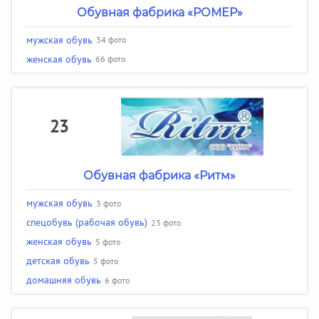
Обувная фабрика «РОМЕР»
мужская обувь
34 фото
женская обувь
66 фото
23
Обувная фабрика «Ритм»
мужская обувь
3 фото
спецобувь (рабочая обувь)
23 фото
женская обувь
5 фото
детская обувь
5 фото
домашняя обувь
6 фото