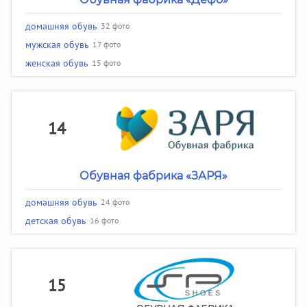
домашняя обувь
32 фото
мужская обувь
17 фото
женская обувь
15 фото
14
Обувная фабрика «ЗАРЯ»
домашняя обувь
24 фото
детская обувь
16 фото
15