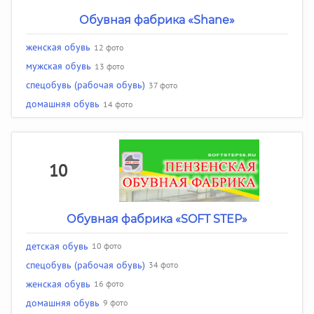
Обувная фабрика «Shane»
женская обувь
12 фото
мужская обувь
13 фото
спецобувь (рабочая обувь)
37 фото
домашняя обувь
14 фото
10
Обувная фабрика «SOFT STEP»
детская обувь
10 фото
спецобувь (рабочая обувь)
34 фото
женская обувь
16 фото
домашняя обувь
9 фото