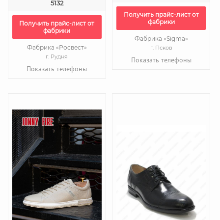
5132
Получить прайс-лист от
фабрики
Получить прайс-лист от
фабрики
Фабрика «Sigma»
Фабрика «Росвест»
г. Псков
г. Рудня
Показать телефоны
Показать телефоны