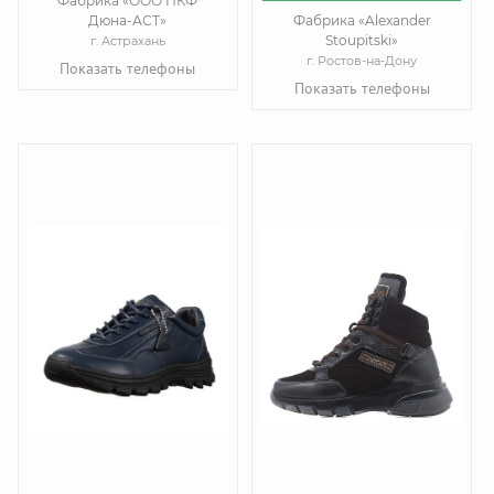
Фабрика «ООО ПКФ
Дюна-АСТ»
Фабрика «Alexander
Stoupitski»
г. Астрахань
г. Ростов-на-Дону
Показать телефоны
Показать телефоны