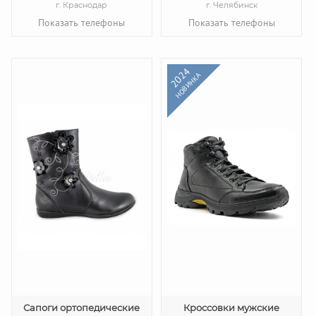
г. Краснодар
г. Челябинск
Показать телефоны
Показать телефоны
2024
НОВИНКА
Сапоги ортопедические
Кроссовки мужские