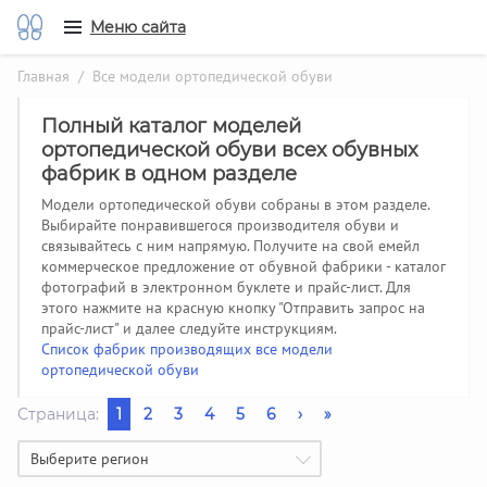
Меню сайта
Главная
/ Все модели ортопедической обуви
Полный каталог моделей
ортопедической обуви всех обувных
фабрик в одном разделе
Модели ортопедической обуви собраны в этом разделе.
Выбирайте понравившегося производителя обуви и
связывайтесь с ним напрямую. Получите на свой емейл
коммерческое предложение от обувной фабрики - каталог
фотографий в электронном буклете и прайс-лист. Для
этого нажмите на красную кнопку "Отправить запрос на
прайс-лист" и далее следуйте инструкциям.
Список фабрик производящих все модели
ортопедической обуви
Страница:
1
2
3
4
5
6
›
»
Выберите регион