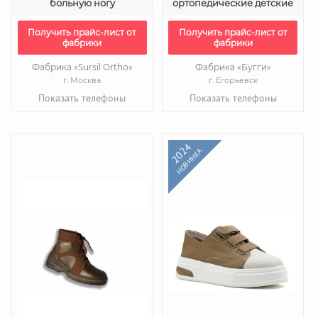
больную ногу
ортопедические детские
Получить прайс-лист от
Получить прайс-лист от
фабрики
фабрики
Фабрика «Sursil Ortho»
Фабрика «Бугги»
г. Москва
г. Егорьевск
Показать телефоны
Показать телефоны
2024
НОВИНКА