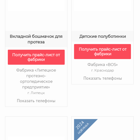
Вкладной бошмачок для
Детские полуботинки
протеза
Получить прайс-лист от
фабрики
Получить прайс-лист от
фабрики
Фабрика «BOS»
Фабрика «Липецкое
г. Краснодар
протезно-
Показать телефоны
ортопедическое
предприятие»
г. Липецк
Показать телефоны
2024
НОВИНКА