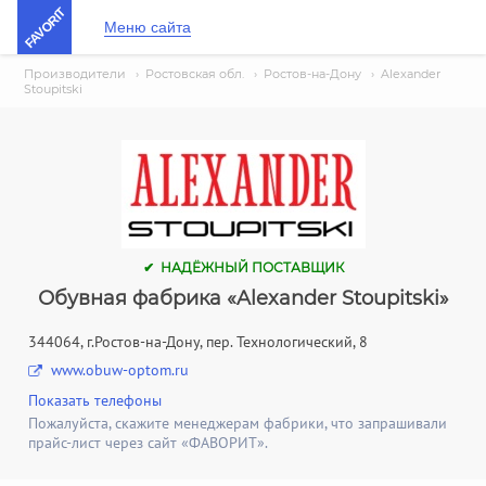
FAVORIT
Меню сайта
Производители
›
Ростовская обл.
›
Ростов-на-Дону
›
Alexander
Stoupitski
✔ НАДЁЖНЫЙ ПОСТАВЩИК
Обувная фабрика «Alexander Stoupitski»
344064, г.Ростов-на-Дону, пер. Технологический, 8
www.obuw-optom.ru
Показать телефоны
Пожалуйста, скажите менеджерам фабрики, что запрашивали
прайс-лист через сайт «ФАВОРИТ».