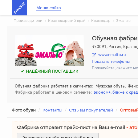
FAVORIT
Меню сайта
Производители
›
Краснодарский край
›
Краснодар
›
Эмальто
Обувная фабри
350091, Россия, Краснод
www.emalto.ru
Показать телефоны
Пожалуйста, скажите м
✔ НАДЁЖНЫЙ ПОСТАВЩИК
Обувная фабрика работает в сегментах: Мужская обувь, Женс
Фабрика работает в ценовом сегменте:
эконом+, ближе к сре
Фото обуви
/
Контакты
/
Отзывы покупателей
/
Оптовый
Фабрика отправит прайс-лист на Ваш е-mail
- это
Запросить прайс-лист у фабрики