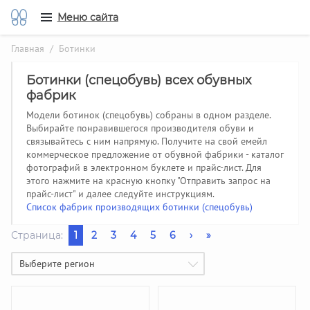
Меню сайта
Главная
/ Ботинки
Ботинки (спецобувь) всех обувных
фабрик
Модели ботинок (спецобувь) собраны в одном разделе.
Выбирайте понравившегося производителя обуви и
связывайтесь с ним напрямую. Получите на свой емейл
коммерческое предложение от обувной фабрики - каталог
фотографий в электронном буклете и прайс-лист. Для
этого нажмите на красную кнопку "Отправить запрос на
прайс-лист" и далее следуйте инструкциям.
Список фабрик производящих ботинки (спецобувь)
Страница:
1
2
3
4
5
6
›
»
Выберите регион