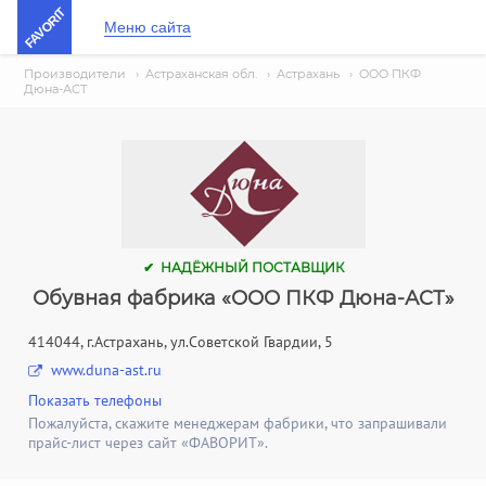
FAVORIT
Меню сайта
Производители
›
Астраханская обл.
›
Астрахань
›
ООО ПКФ
Дюна-АСТ
✔ НАДЁЖНЫЙ ПОСТАВЩИК
Обувная фабрика «ООО ПКФ Дюна-АСТ»
414044, г.Астрахань, ул.Советской Гвардии, 5
www.duna-ast.ru
Показать телефоны
Пожалуйста, скажите менеджерам фабрики, что запрашивали
прайс-лист через сайт «ФАВОРИТ».