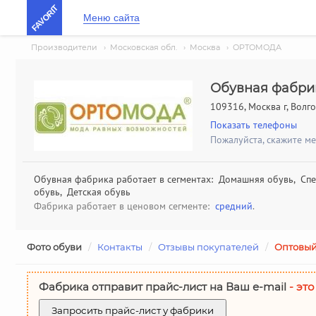
FAVORIT
Меню сайта
Производители
›
Московская обл.
›
Москва
›
ОРТОМОДА
Обувная фабр
109316, Москва г, Волго
Показать телефоны
Пожалуйста, скажите м
Обувная фабрика работает в сегментах: Домашняя обувь, Спе
обувь, Детская обувь
Фабрика работает в ценовом сегменте:
средний
.
Фото обуви
/
Контакты
/
Отзывы покупателей
/
Оптовый
Фабрика отправит прайс-лист на Ваш е-mail
- это
Запросить прайс-лист у фабрики