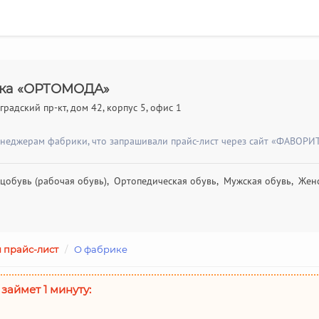
ика «ОРТОМОДА»
градский пр-кт, дом 42, корпус 5, офис 1
енеджерам фабрики, что запрашивали прайс-лист через сайт «ФАВОРИТ
цобувь (рабочая обувь), Ортопедическая обувь, Мужская обувь, Женс
 прайс-лист
/
О фабрике
 займет 1 минуту: