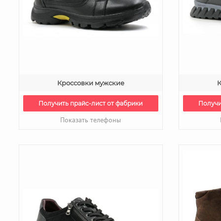
Кроссовки мужские
К
Получить прайс-лист от фабрики
Получи
Показать телефоны