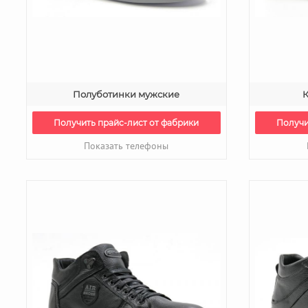
Полуботинки мужские
К
Получить прайс-лист от фабрики
Получи
Показать телефоны