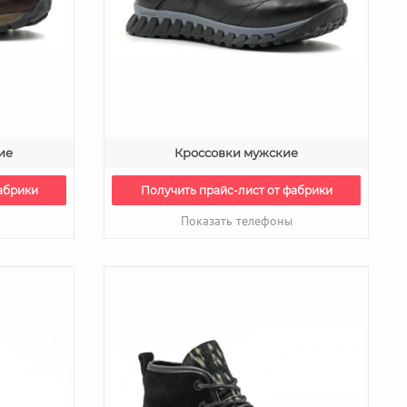
ие
Кроссовки мужские
абрики
Получить прайс-лист от фабрики
Показать телефоны