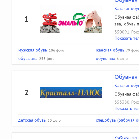
Обувная 
Каталог обу
1
Обувная фаб
эва
,
обувь 
350091, Росс
Показать те
мужская обувь
женская обувь
106 фото
79 фото
обувь эва
обувь пвх
253 фото
6 фото
Обувная 
Каталог об
2
Обувная фаб
353380, Росс
Показать те
детская обувь
спецобувь (рабочая о
30 фото
Обувная 