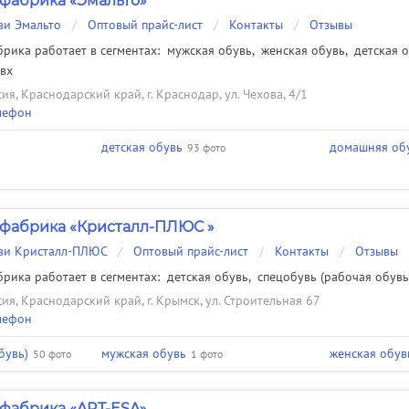
фабрика «Эмальто»
ви Эмальто
/
Оптовый прайс-лист
/
Контакты
/
Отзывы
рика работает в сегментах:
мужская обувь
,
женская обувь
,
детская 
пвх
ия, Краснодарский край, г. Краснодар, ул. Чехова, 4/1
лефон
детская обувь
домашняя об
93 фото
фабрика «Кристалл-ПЛЮС »
уви Кристалл-ПЛЮС
/
Оптовый прайс-лист
/
Контакты
/
Отзывы
рика работает в сегментах:
детская обувь
,
спецобувь (рабочая обувь
ия, Краснодарский край, г. Крымск, ул. Строительная 67
лефон
бувь)
мужская обувь
женская обув
50 фото
1 фото
фабрика «ART-ESA»