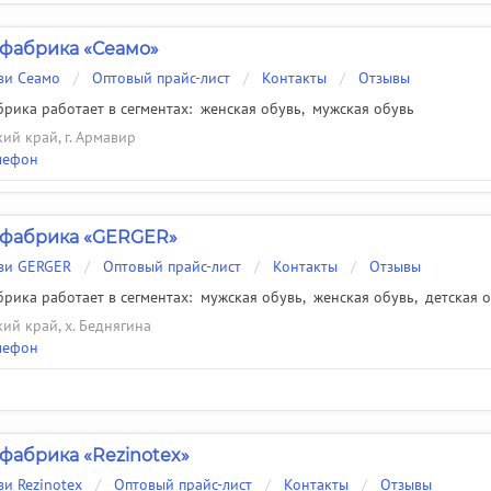
фабрика «Сеамо»
ви Сеамо
/
Оптовый прайс-лист
/
Контакты
/
Отзывы
рика работает в сегментах:
женская обувь
,
мужская обувь
ий край, г. Армавир
лефон
 фабрика «GERGER»
уви GERGER
/
Оптовый прайс-лист
/
Контакты
/
Отзывы
рика работает в сегментах:
мужская обувь
,
женская обувь
,
детская 
ий край, х. Беднягина
лефон
фабрика «Rezinotex»
ви Rezinotex
/
Оптовый прайс-лист
/
Контакты
/
Отзывы