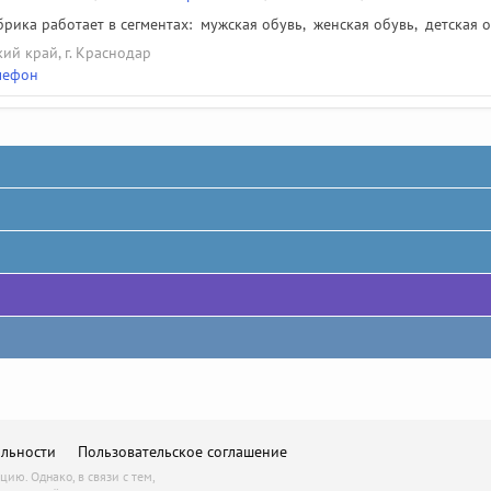
рика работает в сегментах:
мужская обувь
,
женская обувь
,
детская 
ий край, г. Краснодар
лефон
льности
Пользовательское соглашение
ю. Однако, в связи с тем,