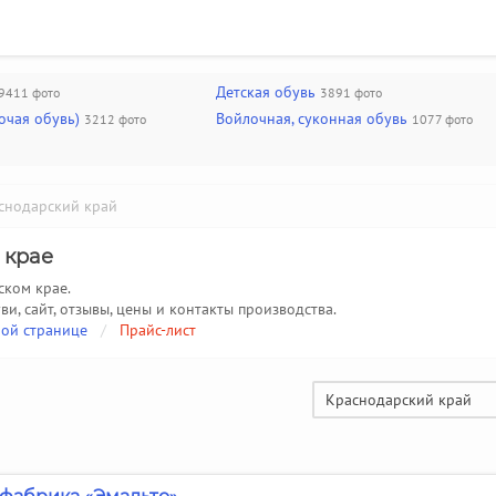
Детская обувь
9411 фото
3891 фото
очая обувь)
Войлочная, суконная обувь
3212 фото
1077 фото
нодарский край
 крае
ском крае.
ви, сайт, отзывы, цены и контакты производства.
ой странице
/
Прайс-лист
Краснодарский край