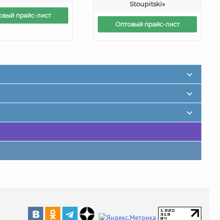
Stoupitski»
овый прайс-лист
Оптовый прайс-лист