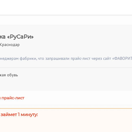
ка «РуСаРи»
 Краснодар
енеджерам фабрики, что запрашивали прайс-лист через сайт «ФАВОРИТ
кая обувь
 прайс-лист
 займет 1 минуту: