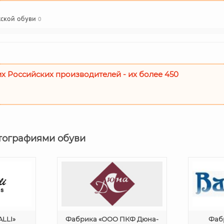
жской обуви
0
их Российских производителей - их более 450
тографиями обуви
LLI»
Фабрика «ООО ПКФ Дюна-
Фаб