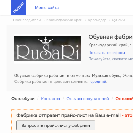
FAVORIT
Меню сайта
Производители
›
Краснодарский край
›
Краснодар
›
РуСаРи
Обувная фабри
Краснодарский край, г.
Показать телефоны
Пожалуйста, скажите м
Обувная фабрика работает в сегментах: Мужская обувь, Женс
Фабрика работает в ценовом сегменте:
средний
.
Фото обуви
/
Контакты
/
Отзывы покупателей
/
Оптовый
Фабрика отправит прайс-лист на Ваш е-mail
- это
Запросить прайс-лист у фабрики