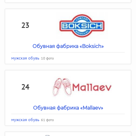
23
Обувная фабрика «Boksich»
мужская обувь
10 фото
24
Обувная фабрика «Mallaev»
мужская обувь
61 фото