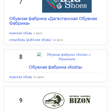
7
Обувная фабрика «Дагестанская Обувная
Фабрика»
мужская обувь
2 фото
спецобувь (рабочая обувь)
16 фото
8
Обувная фабрика «Kosta»
мужская обувь
61 фото
9