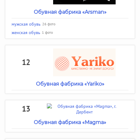
Обувная фабрика «Arsman»
мужская обувь
26 фото
женская обувь
1 фото
12
Обувная фабрика «Yariko»
13
Обувная фабрика «Magma»