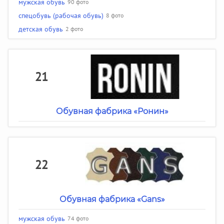
мужская обувь
90 фото
спецобувь (рабочая обувь)
8 фото
детская обувь
2 фото
21
Обувная фабрика «Ронин»
22
Обувная фабрика «Gans»
мужская обувь
74 фото