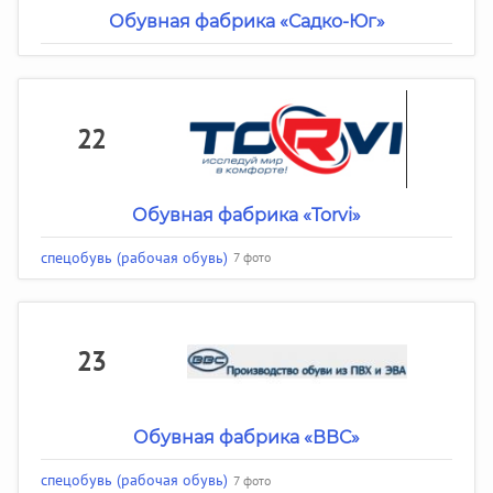
Обувная фабрика «Садко-Юг»
22
Обувная фабрика «Torvi»
спецобувь (рабочая обувь)
7 фото
23
Обувная фабрика «ВВС»
спецобувь (рабочая обувь)
7 фото