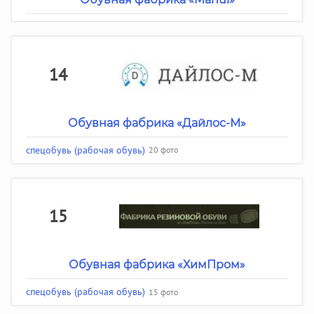
14
Обувная фабрика «Дайлос-М»
спецобувь (рабочая обувь)
20 фото
15
Обувная фабрика «ХимПром»
спецобувь (рабочая обувь)
15 фото