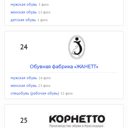
мужская обувь
5 фото
женская обувь
13 фото
детская обувь
1 фото
24
Обувная фабрика «ЖАНЕТТ»
мужская обувь
24 фото
женская обувь
23 фото
спецобувь (рабочая обувь)
52 фото
25