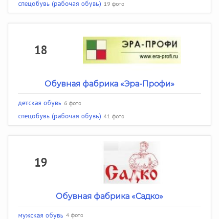
спецобувь (рабочая обувь)
19 фото
18
Обувная фабрика «Эра-Профи»
детская обувь
6 фото
спецобувь (рабочая обувь)
41 фото
19
Обувная фабрика «Садко»
мужская обувь
4 фото