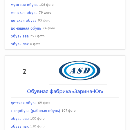
мужская обувь
106 фото
женская обувь
79 фото
детская обувь
93 фото
домашняя обувь
24 фото
обувь эва
253 фото
обувь пвх
6 фото
2
Обувная фабрика «Зарина-Юг»
детская обувь
69 фото
спецобувь (рабочая обувь)
107 фото
обувь эва
100 фото
обувь пвх
130 фото