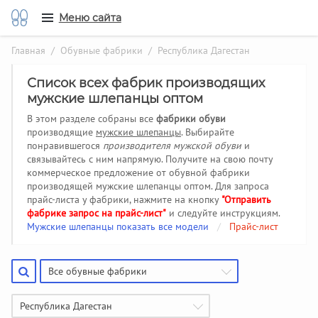
Меню сайта
Главная
/
Обувные фабрики
/ Республика Дагестан
Список всех фабрик производящих
мужские шлепанцы оптом
В этом разделе собраны все
фабрики обуви
производящие
мужские шлепанцы
. Выбирайте
понравившегося
производителя мужской обуви
и
связывайтесь с ним напрямую. Получите на свою почту
коммерческое предложение от обувной фабрики
производящей мужские шлепанцы оптом. Для запроса
прайс-листа у фабрики, нажмите на кнопку
"Отправить
фабрике запрос на прайс-лист"
и следуйте инструкциям.
Мужские шлепанцы показать все модели
/
Прайс-лист
Все обувные фабрики
Республика Дагестан