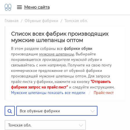
Меню сайта
Главная
/
Обувные фабрики
/ Томская обл.
Список всех фабрик производящих
мужские шлепанцы оптом
В этом разделе собраны все
фабрики обуви
производящие
мужские шлепанцы
. Выбирайте
понравившегося
производителя мужской обуви
и
связывайтесь с ним напрямую. Получите на свою почту
коммерческое предложение от обувной фабрики
производящей мужские шлепанцы оптом. Для запроса
прайс-листа у фабрики, нажмите на кнопку
"Отправить
фабрике запрос на прайс-лист"
и следуйте инструкциям.
Мужские шлепанцы показать все модели
/
Прайс-лист
Все обувные фабрики
Томская обл.