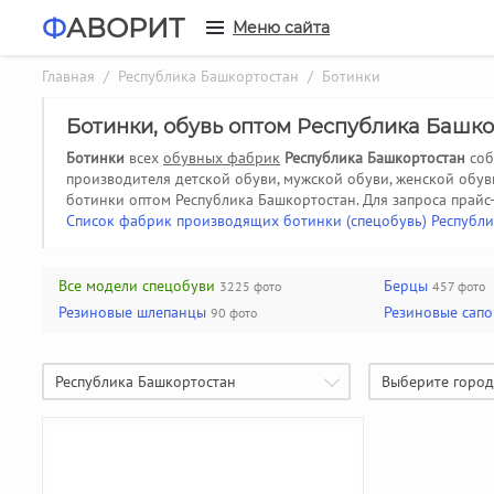
Ф
АВОРИТ
Меню сайта
Главная
/
Республика Башкортостан
/ Ботинки
Ботинки, обувь оптом Республика Башк
Ботинки
всех
обувных фабрик
Республика Башкортостан
соб
производителя детской обуви, мужской обуви, женской обу
ботинки оптом Республика Башкортостан.
Для запроса прайс
Список фабрик производящих ботинки (спецобувь) Республ
Все модели спецобуви
Берцы
3225 фото
457 фото
Резиновые шлепанцы
Резиновые сапог
90 фото
Республика Башкортостан
Выберите город