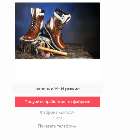
валенки УНИ рыжие
Получить прайс-лист от фабрики
Фабрика «ZimoV»
г. Уфа
Показать телефоны