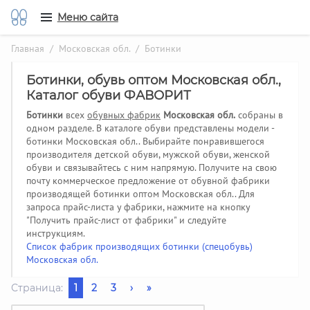
Меню сайта
Главная
/
Московская обл.
/ Ботинки
Ботинки, обувь оптом Московская обл.,
Каталог обуви ФАВОРИТ
Ботинки
всех
обувных фабрик
Московская обл.
собраны в
одном разделе. В каталоге обуви представлены модели -
ботинки Московская обл.. Выбирайте понравившегося
производителя детской обуви, мужской обуви, женской
обуви и связывайтесь с ним напрямую. Получите на свою
почту коммерческое предложение от обувной фабрики
производящей ботинки оптом Московская обл..
Для
запроса прайс-листа у фабрики, нажмите на кнопку
"Получить прайс-лист от фабрики" и следуйте
инструкциям.
Список фабрик производящих ботинки (спецобувь)
Московская обл.
Страница:
1
2
3
›
»