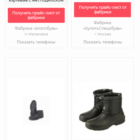
юфтевые с мет.подноском
Получить прайс-лист от
фабрики
Получить прайс-лист от
фабрики
Фабрика
Фабрика «Алатобувь»
«КупитьСпецобувь»
п. Малаховка
г. Москва
Показать телефоны
Показать телефоны