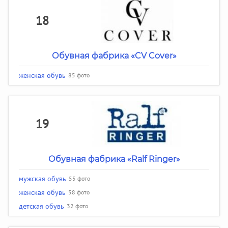
18
Обувная фабрика «CV Cover»
женская обувь
85 фото
19
Обувная фабрика «Ralf Ringer»
мужская обувь
55 фото
женская обувь
58 фото
детская обувь
32 фото