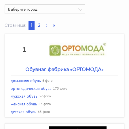
Выберите город
Страница:
1
2
›
»
1
Обувная фабрика «ОРТОМОДА»
домашняя обувь
6 фото
ортопедическая обувь
175 фото
мужская обувь
37 фото
женская обувь
83 фото
детская обувь
63 фото