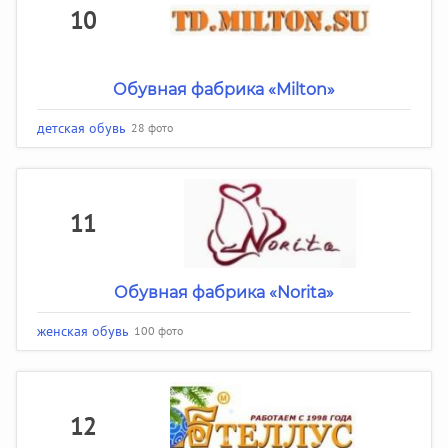
10
Обувная фабрика «Milton»
детская обувь
28 фото
11
Обувная фабрика «Norita»
женская обувь
100 фото
12