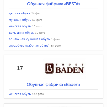
Обувная фабрика «BESTA»
детская обувь
26 фото
мужская обувь
60 фото
женская обувь
10 фото
домашняя обувь
30 фото
войлочная, суконная обувь
1 фото
спецобувь (рабочая обувь)
35 фото
17
Обувная фабрика «Baden»
женская обувь
532 фото