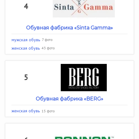
4
Обувная фабрика «Sinta Gamma»
мужская обувь
7 фото
женская обувь
43 фото
5
Обувная фабрика «BERG»
женская обувь
15 фото