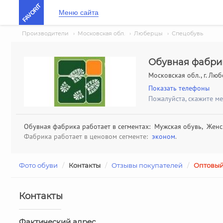
FAVORIT
Меню сайта
Производители
›
Московская обл.
›
Люберцы
›
Спецобувь
Обувная фабри
Московская обл., г. Лю
Показать телефоны
Пожалуйста, скажите м
Обувная фабрика работает в сегментах: Мужская обувь, Женск
Фабрика работает в ценовом сегменте:
эконом
.
Фото обуви
/
Контакты
/
Отзывы покупателей
/
Оптовый
Контакты
Фактический адрес