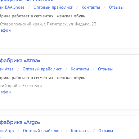
ви BAA Shoes
/
Оптовый прайс-лист
/
Контакты
/
Отзывы
рика работает в сегментах:
женская обувь
Ставропольский край, г. Пятигорск, ул. Федько, 23
лефон
фабрика «Атва»
ви Атва
/
Оптовый прайс-лист
/
Контакты
/
Отзывы
рика работает в сегментах:
женская обувь
ий край, г. Ессентуки
лефон
фабрика «Argo»
ви Argo
/
Оптовый прайс-лист
/
Контакты
/
Отзывы