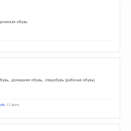
дическая обувь
обувь
,
домашняя обувь
,
спецобувь (рабочая обувь)
увь
12 фото