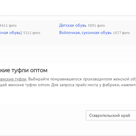
Детская обувь
9411 фото
3891 фото
очая обувь)
Войлочная, суконная обувь
3212 фото
1077 фото
кие туфли оптом
женские туфли
. Выбирайте понравившегося
производителя женской об
й женские туфли оптом. Для запроса прайс-листа у фабрики, нажмит
Ставропольский край