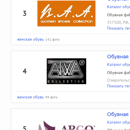
Каталог обу
3
Обувная фаб
357500, РФ, 
Показать те
женская обувь
142 фото
Обувная 
Каталог обу
4
Обувная фаб
Ставропольск
Показать те
женская обувь
99 фото
Обувная 
Каталог обу
5