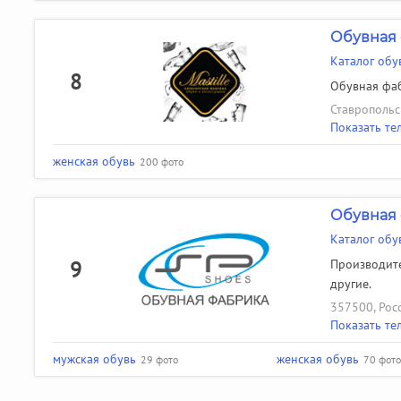
Обувная 
Каталог обув
8
Обувная фаб
Ставропольск
Показать те
женская обувь
200 фото
Обувная 
Каталог обу
9
Производите
другие.
357500, Росс
Показать те
мужская обувь
женская обувь
29 фото
70 фото