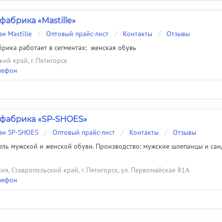
фабрика «Mastille»
и Mastille
/
Оптовый прайс-лист
/
Контакты
/
Отзывы
рика работает в сегментах:
женская обувь
ий край, г. Пятигорск
лефон
фабрика «SP-SHOES»
ви SP-SHOES
/
Оптовый прайс-лист
/
Контакты
/
Отзывы
ль мужской и женской обуви. Производство: мужские шлепанцы и санда
ия, Ставропольский край, г. Пятигорск, ул. Первомайская 81А
лефон