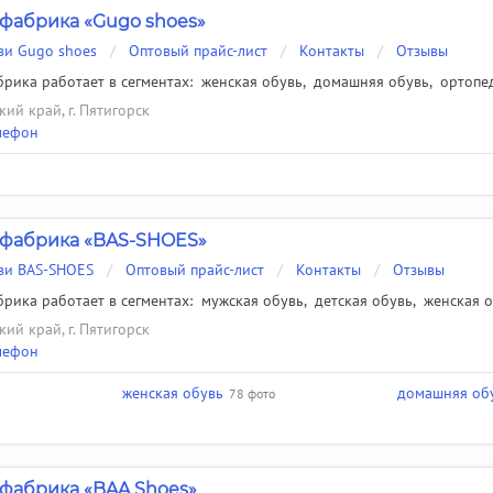
фабрика «Gugo shoes»
ви Gugo shoes
/
Оптовый прайс-лист
/
Контакты
/
Отзывы
рика работает в сегментах:
женская обувь
,
домашняя обувь
,
ортопе
ий край, г. Пятигорск
лефон
 фабрика «BAS-SHOES»
ви BAS-SHOES
/
Оптовый прайс-лист
/
Контакты
/
Отзывы
рика работает в сегментах:
мужская обувь
,
детская обувь
,
женская 
ий край, г. Пятигорск
лефон
женская обувь
домашняя об
78 фото
фабрика «BAA Shoes»