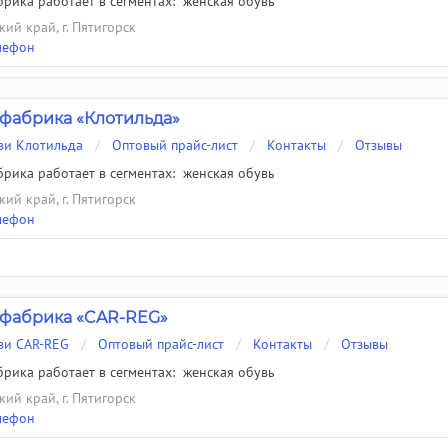
рика работает в сегментах:
женская обувь
ий край, г. Пятигорск
лефон
фабрика «Клотильда»
ви Клотильда
/
Оптовый прайс-лист
/
Контакты
/
Отзывы
рика работает в сегментах:
женская обувь
ий край, г. Пятигорск
лефон
 фабрика «CAR-REG»
ви CAR-REG
/
Оптовый прайс-лист
/
Контакты
/
Отзывы
рика работает в сегментах:
женская обувь
ий край, г. Пятигорск
лефон