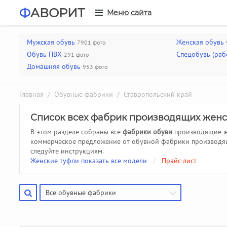
Ф
АВОРИТ
Меню сайта
Мужская обувь
Женская обувь
7901 фото
Обувь ПВХ
Спецобувь (раб
291 фото
Домашняя обувь
953 фото
Главная
/
Обувные фабрики
/ Ставропольский край
Список всех фабрик производящих женс
В этом разделе собраны все
фабрики обуви
производящие
коммерческое предложение от обувной фабрики производяще
следуйте инструкциям.
Женские туфли показать все модели
/
Прайс-лист
Все обувные фабрики