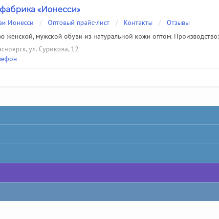
фабрика «Ионесси»
ви Ионесси
/
Оптовый прайс-лист
/
Контакты
/
Отзывы
о женской, мужской обуви из натуральной кожи оптом. Производство: 
расноярск, ул. Сурикова, 12
лефон