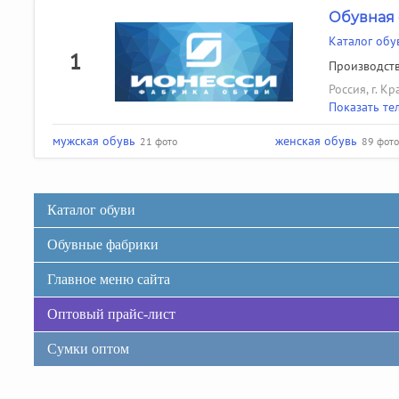
Обувная 
Каталог обу
1
Производств
Россия, г. К
Показать те
мужская обувь
женская обувь
21 фото
89 фото
Каталог обуви
Обувные фабрики
Главное меню сайта
Оптовый прайс-лист
Сумки оптом