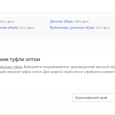
Детская обувь
9411 фото
3891 фото
очая обувь)
Войлочная, суконная обувь
3212 фото
1077 фото
кие туфли оптом
женские туфли
. Выбирайте понравившегося
производителя женской об
й женские туфли оптом. Для запроса прайс-листа у фабрики, нажмит
Красноярский край