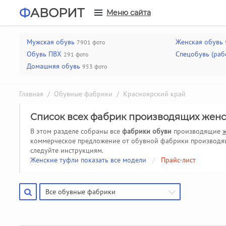
Ф
АВОРИТ
Меню сайта
Мужская обувь
Женская обувь
7901 фото
Обувь ПВХ
Спецобувь (раб
291 фото
Домашняя обувь
953 фото
Главная
/
Обувные фабрики
/ Красноярский край
Список всех фабрик производящих женс
В этом разделе собраны все
фабрики обуви
производящие
коммерческое предложение от обувной фабрики производяще
следуйте инструкциям.
Женские туфли показать все модели
/
Прайс-лист
Все обувные фабрики