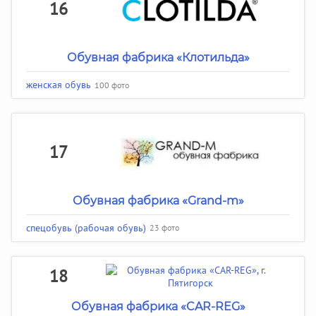
16
Обувная фабрика «Клотильда»
женская обувь
100 фото
17
Обувная фабрика «Grand-m»
спецобувь (рабочая обувь)
23 фото
18
Обувная фабрика «CAR-REG»