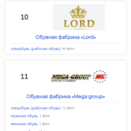
10
Обувная фабрика «Lord»
спецобувь (рабочая обувь)
44 фото
11
Обувная фабрика «Mega group»
спецобувь (рабочая обувь)
72 фото
мужская обувь
1 фото
женская обувь
1 фото