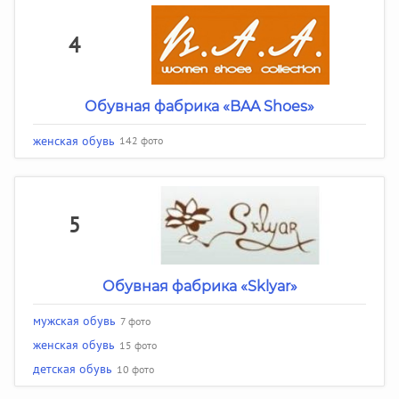
4
Обувная фабрика «BAA Shoes»
женская обувь
142 фото
5
Обувная фабрика «Sklyar»
мужская обувь
7 фото
женская обувь
15 фото
детская обувь
10 фото