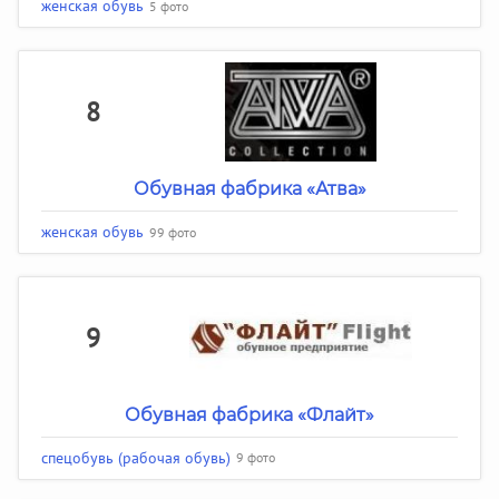
женская обувь
5 фото
8
Обувная фабрика «Атва»
женская обувь
99 фото
9
Обувная фабрика «Флайт»
спецобувь (рабочая обувь)
9 фото