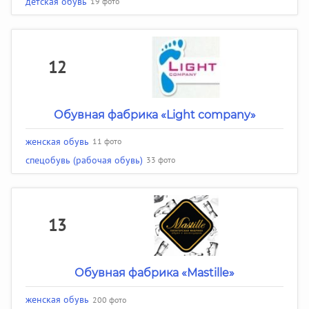
детская обувь
19 фото
12
Обувная фабрика «Light company»
женская обувь
11 фото
спецобувь (рабочая обувь)
33 фото
13
Обувная фабрика «Mastille»
женская обувь
200 фото