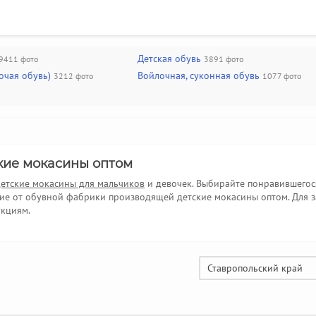
Детская обувь
9411 фото
3891 фото
очая обувь)
Войлочная, суконная обувь
3212 фото
1077 фото
кие мокасины оптом
детские мокасины для мальчиков
и девочек. Выбирайте понравившего
ие от обувной фабрики производящей детские мокасины оптом. Для за
укциям.
Ставропольский край