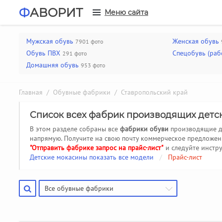
Ф
АВОРИТ
Меню сайта
Мужская обувь
Женская обувь
7901 фото
Обувь ПВХ
Спецобувь (раб
291 фото
Домашняя обувь
953 фото
Главная
/
Обувные фабрики
/ Ставропольский край
Список всех фабрик производящих детс
В этом разделе собраны все
фабрики обуви
производящие
напрямую. Получите на свою почту коммерческое предложен
"Отправить фабрике запрос на прайс-лист"
и следуйте инстр
Детские мокасины показать все модели
/
Прайс-лист
Все обувные фабрики