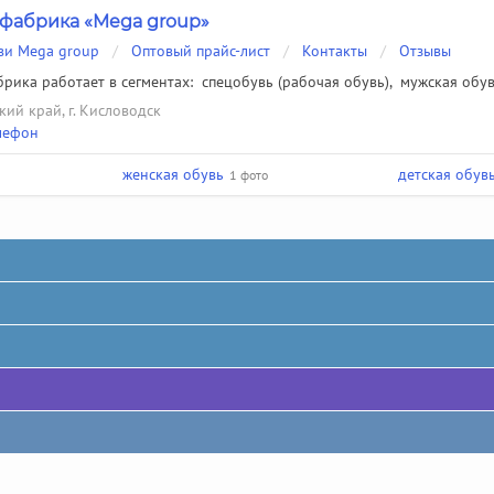
фабрика «Mega group»
ви Mega group
/
Оптовый прайс-лист
/
Контакты
/
Отзывы
рика работает в сегментах:
спецобувь (рабочая обувь)
,
мужская обу
кий край, г. Кисловодск
лефон
женская обувь
детская обув
1 фото