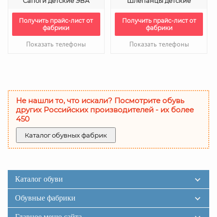
Сапоги детские ЭВА
Шлепанцы детские
Получить прайс-лист от
Получить прайс-лист от
фабрики
фабрики
Показать телефоны
Показать телефоны
Не нашли то, что искали? Посмотрите обувь
других Российских производителей - их более
450
Каталог обувных фабрик
Каталог обуви
Обувные фабрики
Главное меню сайта