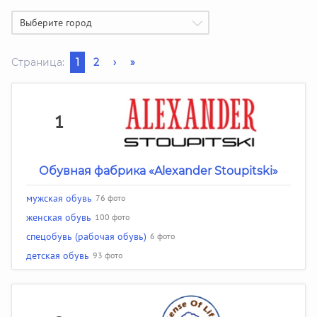
Выберите город
Страница:
1
2
›
»
1
Обувная фабрика «Alexander Stoupitski»
мужская обувь
76 фото
женская обувь
100 фото
спецобувь (рабочая обувь)
6 фото
детская обувь
93 фото