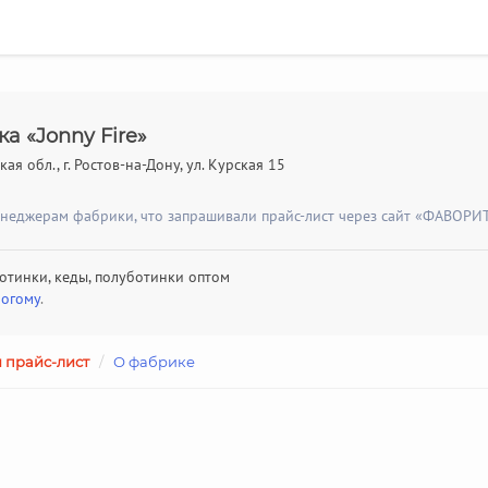
а «Jonny Fire»
ая обл., г. Ростов-на-Дону, ул. Курская 15
енеджерам фабрики, что запрашивали прайс-лист через сайт «ФАВОРИТ
отинки, кеды, полуботинки оптом
рогому
.
 прайс-лист
/
О фабрике