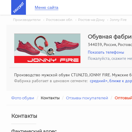
FAVORIT
Меню сайта
Производители
›
Ростовская обл.
›
Ростов-на-Дону
›
Jonny Fire
Обувная фабрик
344039, Россия, Ростовск
Показать телефоны
Пожалуйста, скажите м
Производство мужской обуви CTUNLTD, JONNY FIRE. Мужские б
Фабрика работает в ценовом сегменте:
средний+, ближе к до
Фото обуви
/
Контакты
/
Отзывы покупателей
/
Оптовый
Контакты
Фактический адрес