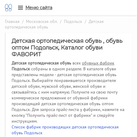
Меню сайта
Главная
/
Московская обл.
/
Подольск
/ Детская
ортопедическая обувь
Детская ортопедическая обувь , обувь
оптом Подольск, Каталог обуви
ФАВОРИТ
Детская ортопедическая обувь
всех
обувных фабрик
Подольск
собраны в одном разделе. В каталоге обуви
представлены модели - детская ортопедическая обувь
Подольск. Выбирайте понравившегося производителя
детской обуви, мужской обуви, женской обуви и
связывайтесь с ним напрямую. Получите на свою почту
коммерческое предложение от обувной фабрики
производящей детская ортопедическая обувь оптом
Подольск.
Для запроса прайс-листа у фабрики, нажмите на
кнопку "Получить прайс-лист от фабрики" и следуйте
инструкциям.
Список фабрик производящих детская ортопедическая
обувь Подольск