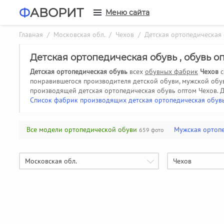
Ф
АВОРИТ
Меню сайта
Главная
/
Московская обл.
/
Чехов
/ Детская ортопедическая 
Детская ортопедическая обувь , обувь 
Детская ортопедическая обувь
всех
обувных фабрик
Чехов
с
понравившегося производителя детской обуви, мужской обу
производящей детская ортопедическая обувь оптом Чехов.
Д
Список фабрик производящих детская ортопедическая обув
Все модели ортопедической обуви
Мужская ортопе
659 фото
Московская обл.
Чехов