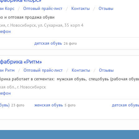
фабрика «Корс»
ви Корс
/
Оптовый прайс-лист
/
Контакты
/
Отзывы
о и оптовая продажа обуви
ия, г. Новосибирск, ул. Сухарная, 35 корп 4
лефон
детская обувь
26 фото
фабрика «Ритм»
ви Ритм
/
Оптовый прайс-лист
/
Контакты
/
Отзывы
рика работает в сегментах:
мужская обувь
,
спецобувь (рабочая обув
ая обл., г. Новосибирск
лефон
бувь)
женская обувь
детская обув
23 фото
5 фото