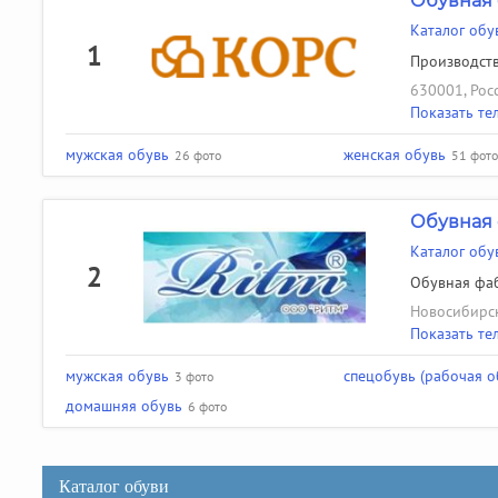
Обувная 
Каталог обу
1
Производств
630001, Росс
Показать те
мужская обувь
женская обувь
26 фото
51 фото
Обувная 
Каталог обу
2
Обувная фаб
Новосибирск
Показать те
мужская обувь
спецобувь (рабочая о
3 фото
домашняя обувь
6 фото
Каталог обуви