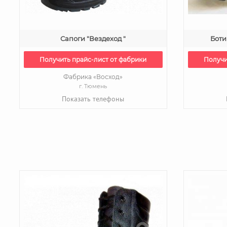
Сапоги "Вездеход "
Боти
Получить прайс-лист от фабрики
Получи
Фабрика «Восход»
г. Тюмень
Показать телефоны