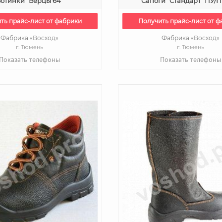
отинки "Берцы 64"
Сапоги "Стандарт" ПУ/
ть прайс-лист от фабрики
Получить прайс-лист от ф
Фабрика «Восход»
Фабрика «Восход»
г. Тюмень
г. Тюмень
Показать телефоны
Показать телефоны