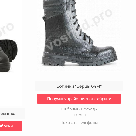
Ботинки "Берцы 64М"
Получить прайс-лист от фабрики
Фабрика «Восход»
новинка
г. Тюмень
Показать телефоны
абрики