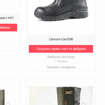
ные с МП
абрики
Сапоги Сап036
Получить прайс-лист от фабрики
Фабрика «Восход»
г. Тюмень
Показать телефоны