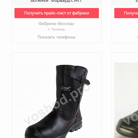
Ботинки "Форвард с МП"
Б
Получить прайс-лист от фабрики
Получи
Фабрика «Восход»
г. Тюмень
Показать телефоны