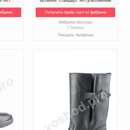
ПУ МП
Ботинки "Стандарт" МП утепленные
абрики
Получить прайс-лист от фабрики
Фабрика «Восход»
г. Тюмень
Показать телефоны