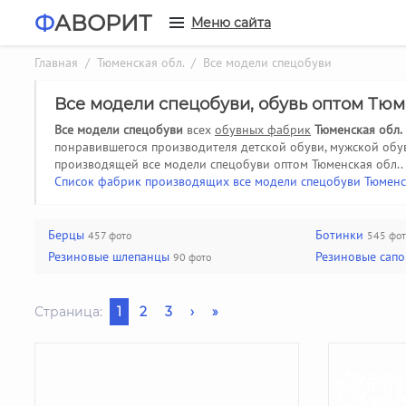
Ф
АВОРИТ
Меню сайта
Главная
/
Тюменская обл.
/ Все модели спецобуви
Все модели спецобуви, обувь оптом Тюм
Все модели спецобуви
всех
обувных фабрик
Тюменская обл.
понравившегося производителя детской обуви, мужской обу
производящей все модели спецобуви оптом Тюменская обл..
Список фабрик производящих все модели спецобуви Тюменс
Берцы
Ботинки
457 фото
545 фот
Резиновые шлепанцы
Резиновые сапог
90 фото
Страница:
1
2
3
›
»