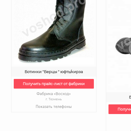
Ботинки "Берцы " юфть/кирза
Получить прайс-лист от фабрики
Фабрика «Восход»
г. Тюмень
Показать телефоны
Получи