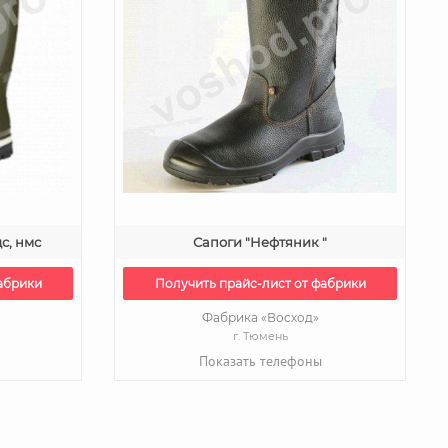
с, нмс
Сапоги "Нефтяник "
абрики
Получить прайс-лист от фабрики
Фабрика «Восход»
г. Тюмень
Показать телефоны