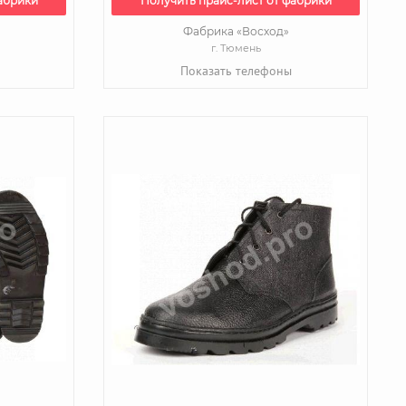
абрики
Получить прайс-лист от фабрики
Фабрика «Восход»
г. Тюмень
Показать телефоны