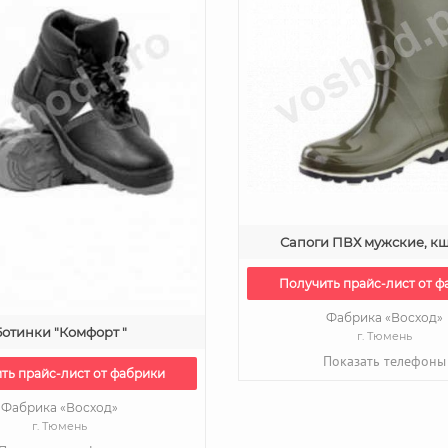
Сапоги ПВХ мужские, кщ
Получить прайс-лист от ф
Фабрика «Восход»
Ботинки "Комфорт "
г. Тюмень
Показать телефоны
ть прайс-лист от фабрики
Фабрика «Восход»
г. Тюмень