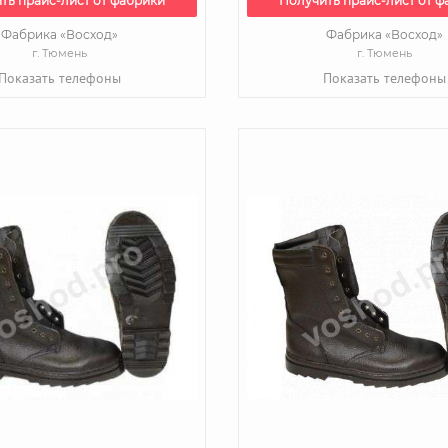
ть прайс-лист от фабрики
Получить прайс-лист от ф
Фабрика «Восход»
Фабрика «Восход»
г. Тюмень
г. Тюмень
Показать телефоны
Показать телефоны