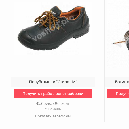
Полуботинки "Стиль - М"
Ботинк
Получить прайс-лист от фабрики
Получи
Фабрика «Восход»
г. Тюмень
Показать телефоны