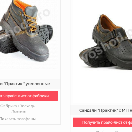
и "Практик " утепленные
ть прайс-лист от фабрики
Фабрика «Восход»
Сандали "Практик" с МП 
г. Тюмень
Показать телефоны
Получить прайс-лист от ф