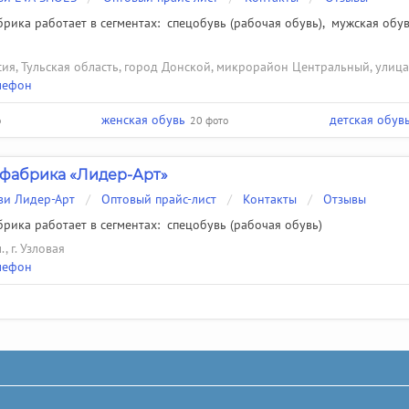
рика работает в сегментах:
спецобувь (рабочая обувь)
,
мужская обу
сия, Тульская область, город Донской, микрорайон Центральный, улиц
лефон
женская обувь
детская обув
о
20 фото
фабрика «Лидер-Арт»
ви Лидер-Арт
/
Оптовый прайс-лист
/
Контакты
/
Отзывы
рика работает в сегментах:
спецобувь (рабочая обувь)
, г. Узловая
лефон