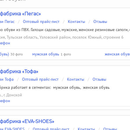
фабрика «Пегас»
ви Пегас
/
Оптовый прайс-лист
/
Контакты
/
Отзывы
о обуви из ПВХ. Галоши садовые, мужские, женские резиновые сапоги,
сия, Тульская область, Узловский район, поселок Южный, строение 6
лефон
бувь)
мужская обувь
женская обув
30 фото
1 фото
фабрика «Тофа»
ви Тофа
/
Оптовый прайс-лист
/
Контакты
/
Отзывы
рика работает в сегментах:
мужская обувь
,
женская обувь
., г. Донской
лефон
фабрика «EVA-SHOES»
ви EVA-SHOES
/
Оптовый прайс-лист
/
Контакты
/
Отзывы