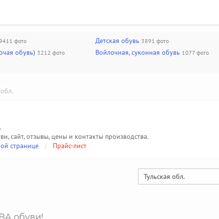
Детская обувь
9411 фото
3891 фото
очая обувь)
Войлочная, суконная обувь
3212 фото
1077 фото
обл.
.
ви, сайт, отзывы, цены и контакты производства.
ой странице
/
Прайс-лист
Тульская обл.
ВА обуви!