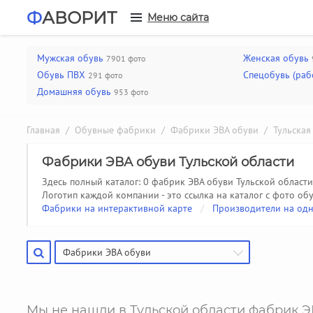
Ф
АВОРИТ
Меню сайта
Мужская обувь
Женская обувь
7901 фото
Обувь ПВХ
Спецобувь (раб
291 фото
Домашняя обувь
953 фото
Главная
/
Обувные фабрики
/
Фабрики ЭВА обуви
/ Тульская 
Фабрики ЭВА обуви Тульской области
Здесь полный каталог: 0 фабрик ЭВА обуви Тульской области
Логотип каждой компании - это ссылка на каталог с фото обу
Фабрики на интерактивной карте
/
Производители на одн
Фабрики ЭВА обуви
Мы не нашли в Тульской области фабрик Э