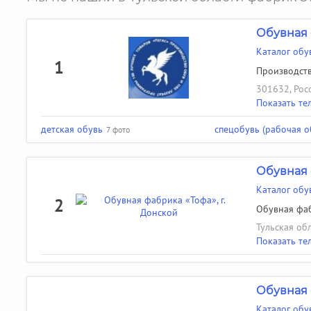
Обувная 
Каталог обу
1
Производств
301632, Рос
Показать те
детская обувь
спецобувь (рабочая о
7 фото
Обувная 
Каталог обу
2
Обувная фаб
Тульская обл
Показать те
Обувная 
Каталог обу