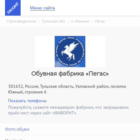
FAVORIT
Меню сайта
Производители
›
Тульская обл.
›
п. Южный
›
Пегас
Обувная фабрика «Пегас»
301632, Россия, Тульская область, Узловский район, поселок
Южный, строение 6
Показать телефоны
Пожалуйста, скажите менеджерам фабрики, что запрашивали
прайс-лист через сайт «ФАВОРИТ».
Фото обуви