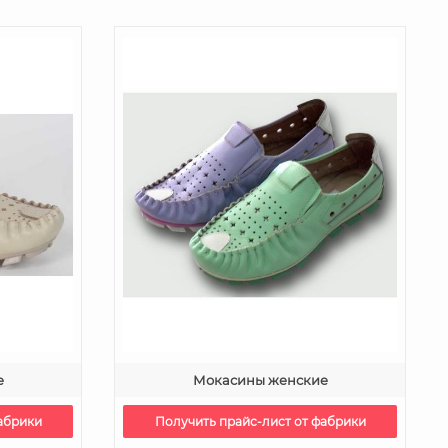
е
Мокасины женские
абрики
Получить прайс-лист от фабрики