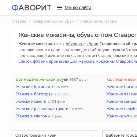
Ф
АВОРИТ
Меню сайта
Главная
/
Ставропольский край
/ Женские мокасины
Женские мокасины, обувь оптом Ставро
Женские мокасины
всех
обувных фабрик
Ставропольский кр
понравившегося производителя детской обуви, мужской обу
производящей женские мокасины оптом Ставропольский кра
Список фабрик производящих женские мокасины Ставропол
Все модели женской обуви
Коллекция весн
9587 фото
Женские ботинки
Женские босон
1696 фото
Женские ботфорты
Женские вален
201 фото
Женские сапоги
Женские санда
1454 фото
Женские резиновые сапоги
Женские полуб
14 фото
Женские слипоны
Женские угги
6 фото
30
Ставропольский край
Выберите город