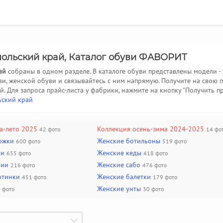
польский край, Каталог обуви ФАВОРИТ
ай
собраны в одном разделе. В каталоге обуви представлены модели -
ви, женской обуви и связывайтесь с ним напрямую. Получите на свою
й.
Для запроса прайс-листа у фабрики, нажмите на кнопку "Получить п
ьский край
а-лето 2025
Коллекция осень-зима 2024-2025
42 фото
14 фо
ожки
Женские ботильоны
600 фото
519 фото
ки
Женские кеды
655 фото
418 фото
лии
Женские сабо
216 фото
476 фото
отинки
Женские балетки
451 фото
179 фото
Женские унты
 фото
30 фото