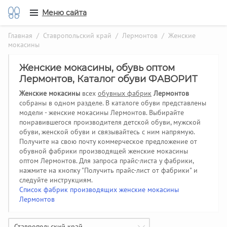
Меню сайта
Главная
/
Ставропольский край
/
Лермонтов
/ Женские
мокасины
Женские мокасины, обувь оптом
Лермонтов, Каталог обуви ФАВОРИТ
Женские мокасины
всех
обувных фабрик
Лермонтов
собраны в одном разделе. В каталоге обуви представлены
модели - женские мокасины Лермонтов. Выбирайте
понравившегося производителя детской обуви, мужской
обуви, женской обуви и связывайтесь с ним напрямую.
Получите на свою почту коммерческое предложение от
обувной фабрики производящей женские мокасины
оптом Лермонтов.
Для запроса прайс-листа у фабрики,
нажмите на кнопку "Получить прайс-лист от фабрики" и
следуйте инструкциям.
Список фабрик производящих женские мокасины
Лермонтов
Ставропольский край