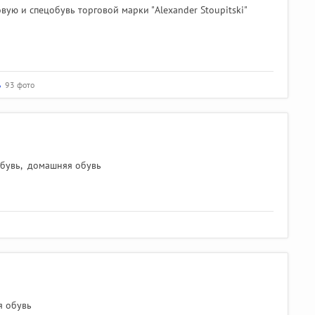
ую и спецобувь торговой марки "Alexander Stoupitski"
ь
93 фото
обувь
,
домашняя обувь
 обувь