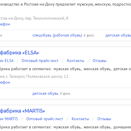
изводство в Ростове-на-Дону предлагает мужскую, женскую, подростков
стов-на-Дону, пер. Технологический, 8
лефон
спецобувь (рабочая обувь)
детская обув
то
6 фото
фабрика «ELSA»
ви ELSA
/
Оптовый прайс-лист
/
Контакты
/
Отзывы
рика работает в сегментах:
мужская обувь
,
женская обувь
,
детская 
ия, г. Таганрог, Поляковское шоссе, 12
лефон
детская обувь
9 фото
фабрика «MARTIS»
ви MARTIS
/
Оптовый прайс-лист
/
Контакты
/
Отзывы
рика работает в сегментах:
мужская обувь
,
женская обувь
,
домашняя