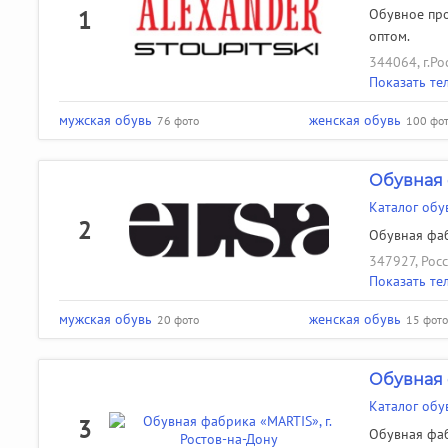
1
Обувное про
оптом.
344064, г.Ро
Показать те
мужская обувь
женская обувь
76 фото
100 фо
Обувная 
Каталог обу
2
Обувная фаб
347927, Росс
Показать те
мужская обувь
женская обувь
20 фото
15 фото
Обувная 
Каталог обу
3
Обувная фаб