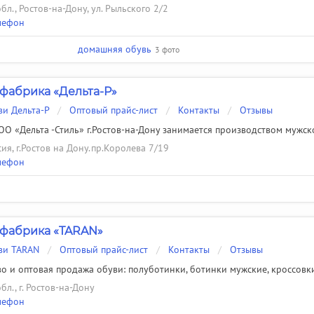
бл., Ростов-на-Дону, ул. Рыльского 2/2
лефон
домашняя обувь
3 фото
фабрика «Дельта-Р»
ви Дельта-Р
/
Оптовый прайс-лист
/
Контакты
/
Отзывы
О «Дельта -Стиль» г.Ростов-на-Дону занимается производством мужско
ия, г.Ростов на Дону.пр.Королева 7/19
лефон
фабрика «TARAN»
ви TARAN
/
Оптовый прайс-лист
/
Контакты
/
Отзывы
о и оптовая продажа обуви: полуботинки, ботинки мужские, кроссовки
бл., г. Ростов-на-Дону
лефон