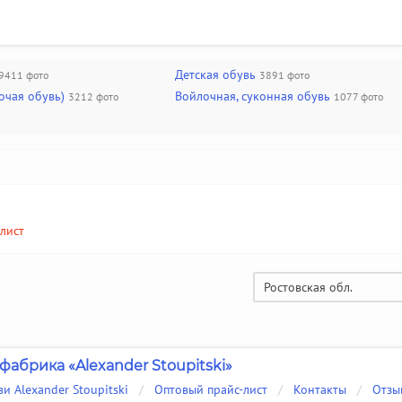
Детская обувь
9411 фото
3891 фото
очая обувь)
Войлочная, суконная обувь
3212 фото
1077 фото
лист
Ростовская обл.
фабрика «Alexander Stoupitski»
и Alexander Stoupitski
/
Оптовый прайс-лист
/
Контакты
/
Отзы