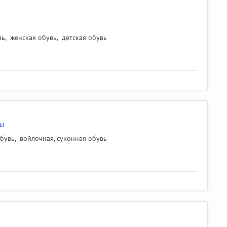
вь
,
женская обувь
,
детская обувь
вы
обувь
,
войлочная, суконная обувь