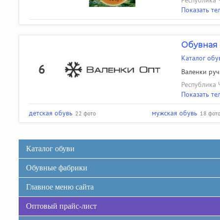
Республика 
Показать те
Обувная 
Каталог обу
6
Валенки руч
Республика 
Показать те
детская обувь
мужская обувь
22 фото
18 фот
Каталог обуви
Обувные фабрики
Главное меню сайта
Оптовый прайс-лист