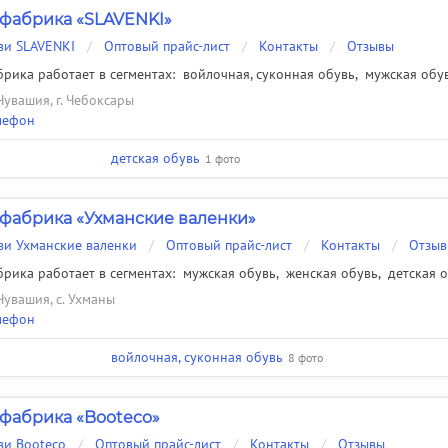
фабрика «SLAVENKI»
ви SLAVENKI
/
Оптовый прайс-лист
/
Контакты
/
Отзывы
рика работает в сегментах:
войлочная, суконная обувь
,
мужская обу
Чувашия, г. Чебоксары
лефон
детская обувь
1 фото
фабрика «Ухманские валенки»
ви Ухманские валенки
/
Оптовый прайс-лист
/
Контакты
/
Отзы
рика работает в сегментах:
мужская обувь
,
женская обувь
,
детская 
Чувашия, с. Ухманы
лефон
войлочная, суконная обувь
8 фото
фабрика «Booteco»
ви Booteco
/
Оптовый прайс-лист
/
Контакты
/
Отзывы