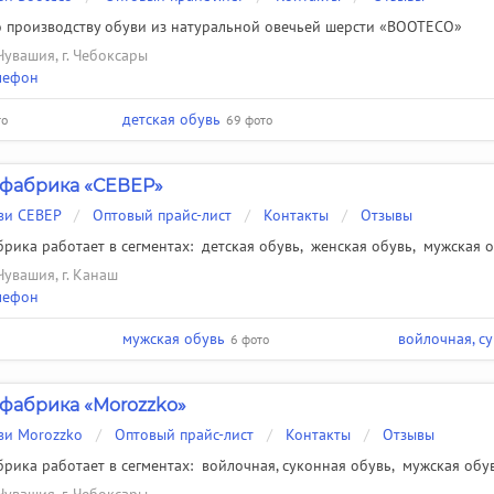
 производству обуви из натуральной овечьей шерсти «BOOTECO»
Чувашия, г. Чебоксары
лефон
детская обувь
то
69 фото
фабрика «СЕВЕР»
ви СЕВЕР
/
Оптовый прайс-лист
/
Контакты
/
Отзывы
рика работает в сегментах:
детская обувь
,
женская обувь
,
мужская 
Чувашия, г. Канаш
лефон
мужская обувь
войлочная, с
6 фото
фабрика «Morozzko»
ви Morozzko
/
Оптовый прайс-лист
/
Контакты
/
Отзывы
рика работает в сегментах:
войлочная, суконная обувь
,
мужская обу