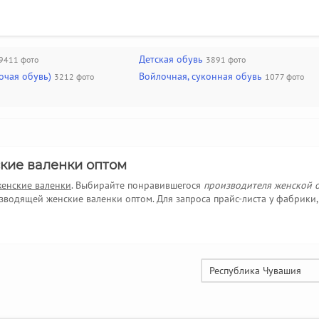
Детская обувь
9411 фото
3891 фото
очая обувь)
Войлочная, суконная обувь
3212 фото
1077 фото
кие валенки оптом
женские валенки
. Выбирайте понравившегося
производителя женской 
водящей женские валенки оптом. Для запроса прайс-листа у фабрики
Республика Чувашия