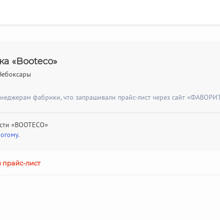
а «Booteco»
 Чебоксары
енеджерам фабрики, что запрашивали прайс-лист через сайт «ФАВОРИТ
рсти «BOOTECO»
рогому
.
 прайс-лист