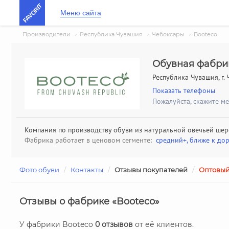
FAVORIT
Меню сайта
Производители
›
Республика Чувашия
›
Чебоксары
›
Booteco
Обувная фабрик
Республика Чувашия, г.
Показать телефоны
Пожалуйста, скажите м
Компания по производству обуви из натуральной овечьей ше
Фабрика работает в ценовом сегменте:
средний+, ближе к до
Фото обуви
/
Контакты
/
Отзывы покупателей
/
Оптовый
Отзывы о фабрике «Booteco»
У фабрики Booteco
0 отзывов
от её клиентов.