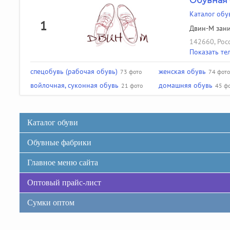
Обувная 
Каталог обу
1
Двин-М зани
142660, Росс
Показать те
спецобувь (рабочая обувь)
женская обувь
73 фото
74 фото
войлочная, суконная обувь
домашняя обувь
21 фото
45 ф
Каталог обуви
Обувные фабрики
Главное меню сайта
Оптовый прайс-лист
Сумки оптом