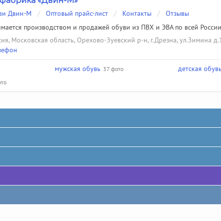
фабрика «Двин-М»
ви Двин-М
/
Оптовый прайс-лист
/
Контакты
/
Отзывы
мается производством и продажей обуви из ПВХ и ЭВА по всей Росси
ия, Московская область, Орехово-Зуевский р-н, г.Дрезна, ул.Зимина д.
лефон
мужская обувь
детская обув
37 фото
ото