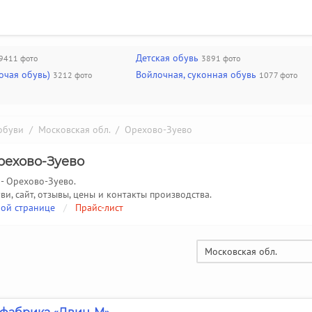
Детская обувь
9411 фото
3891 фото
очая обувь)
Войлочная, суконная обувь
3212 фото
1077 фото
обуви
/
Московская обл.
/ Орехово-Зуево
рехово-Зуево
 - Орехово-Зуево.
ви, сайт, отзывы, цены и контакты производства.
ой странице
/
Прайс-лист
Московская обл.