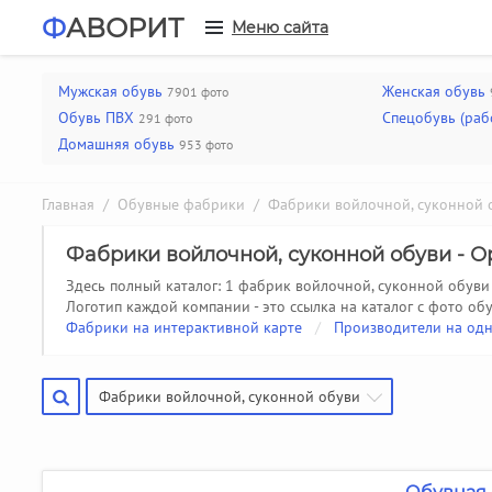
Ф
АВОРИТ
Меню сайта
Мужская обувь
Женская обувь
7901 фото
Обувь ПВХ
Спецобувь (раб
291 фото
Домашняя обувь
953 фото
Главная
/
Обувные фабрики
/
Фабрики войлочной, суконной 
Фабрики войлочной, суконной обуви - О
Здесь полный каталог: 1 фабрик войлочной, суконной обуви
Логотип каждой компании - это ссылка на каталог с фото обу
Фабрики на интерактивной карте
/
Производители на одн
Фабрики войлочной, суконной обуви