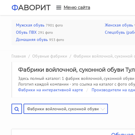
Ф
АВОРИТ
Меню сайта
Мужская обувь
Женская обувь
7901 фото
Обувь ПВХ
Спецобувь (раб
291 фото
Домашняя обувь
953 фото
Главная
/
Обувные фабрики
/
Фабрики войлочной, суконной 
Фабрики войлочной, суконной обуви Тул
Здесь полный каталог: 1 фабрик войлочной, суконной обуви 
Логотип каждой компании - это ссылка на каталог с фото обу
Фабрики на интерактивной карте
/
Производители на одн
Фабрики войлочной, суконной обуви