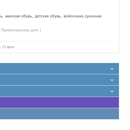
вь
,
женская обувь
,
детская обувь
,
войлочная, суконная
а Привокзальная, дом 1
ь
25 фото