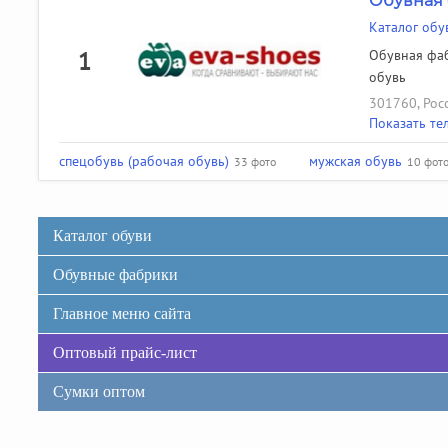
Обувная 
Каталог обу
1
Обувная фаб
обувь
301760, Рос
Показать те
спецобувь (рабочая обувь)
мужская обувь
33 фото
10 фот
Каталог обуви
Обувные фабрики
Главное меню сайта
Оптовый прайс-лист
Сумки оптом