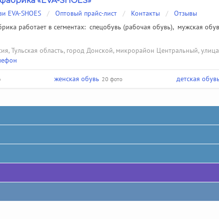
фабрика «EVA-SHOES»
ви EVA-SHOES
/
Оптовый прайс-лист
/
Контакты
/
Отзывы
рика работает в сегментах:
спецобувь (рабочая обувь)
,
мужская обу
сия, Тульская область, город Донской, микрорайон Центральный, улиц
лефон
женская обувь
детская обув
о
20 фото