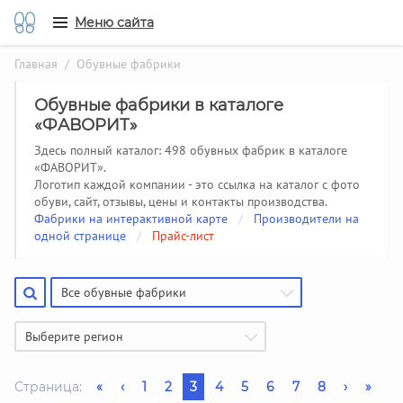
Меню сайта
Главная
/ Обувные фабрики
Обувные фабрики в каталоге
«ФАВОРИТ»
Здесь полный каталог: 498 обувных фабрик в каталоге
«ФАВОРИТ».
Логотип каждой компании - это ссылка на каталог с фото
обуви, сайт, отзывы, цены и контакты производства.
Фабрики на интерактивной карте
/
Производители на
одной странице
/
Прайс-лист
Все обувные фабрики
Выберите регион
Страница:
«
‹
1
2
3
4
5
6
7
8
›
»