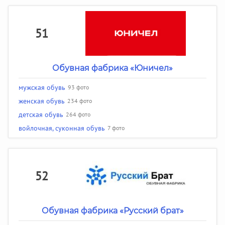
51
Обувная фабрика «Юничел»
мужская обувь
93 фото
женская обувь
234 фото
детская обувь
264 фото
войлочная, суконная обувь
7 фото
52
Обувная фабрика «Русский брат»