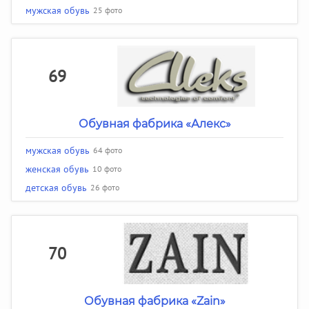
мужская обувь
25 фото
69
Обувная фабрика «Алекс»
мужская обувь
64 фото
женская обувь
10 фото
детская обувь
26 фото
70
Обувная фабрика «Zain»