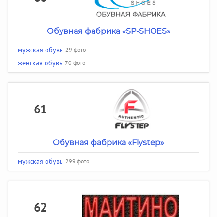
Обувная фабрика «SP-SHOES»
мужская обувь
29 фото
женская обувь
70 фото
61
Обувная фабрика «Flystep»
мужская обувь
299 фото
62