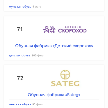
мужская обувь
6 фото
71
Обувная фабрика «Детский скороход»
детская обувь
100 фото
72
Обувная фабрика «Sateg»
женская обувь
92 фото