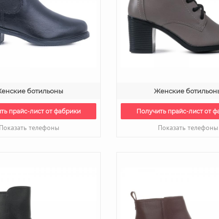
енские ботильоны
Женские ботильон
ть прайс-лист от фабрики
Получить прайс-лист от ф
Показать телефоны
Показать телефоны