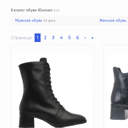
Каталог обуви Юничел
614
Мужская обувь
Женская обувь
93 фото
Страница:
1
2
3
4
5
6
›
»