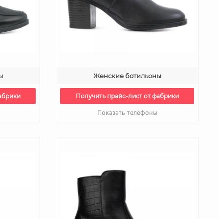
ы
Женские ботильоны
абрики
Получить прайс-лист от фабрики
Показать телефоны