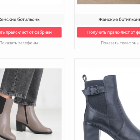
енские ботильоны
Женские ботильон
ть прайс-лист от фабрики
Получить прайс-лист от ф
Показать телефоны
Показать телефоны