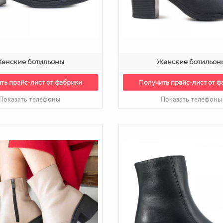
енские ботильоны
Женские ботильон
ть прайс-лист от фабрики
Получить прайс-лист от ф
Показать телефоны
Показать телефоны