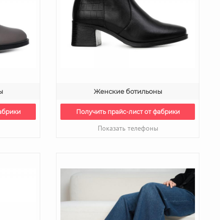
ы
Женские ботильоны
абрики
Получить прайс-лист от фабрики
Показать телефоны