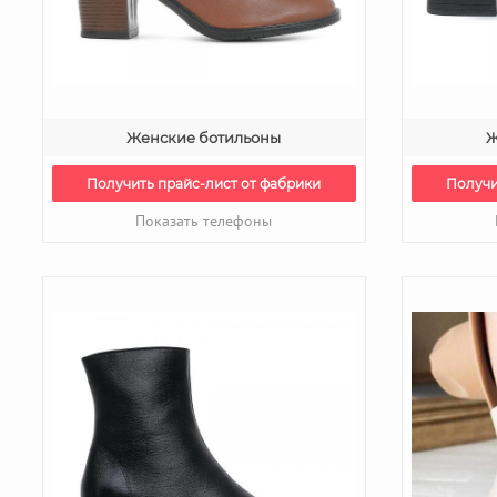
Женские ботильоны
Ж
Получить прайс-лист от фабрики
Получи
Показать телефоны