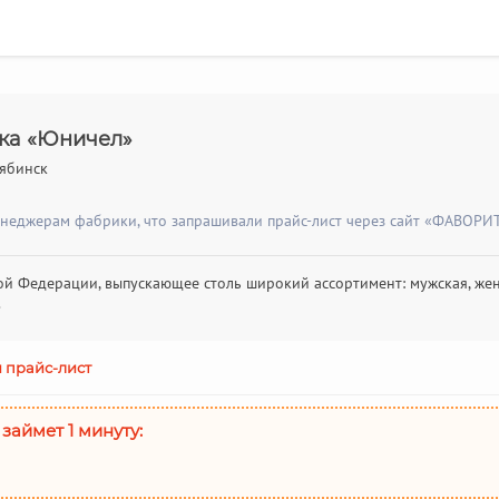
ка «Юничел»
лябинск
енеджерам фабрики, что запрашивали прайс-лист через сайт «ФАВОРИТ
й Федерации, выпускающее столь широкий ассортимент: мужская, женс
.
 прайс-лист
 займет 1 минуту: