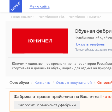
FAVORIT
Меню сайта
Производители
›
Челябинская обл.
›
Челябинск
›
Юничел
Обувная фабри
Челябинская обл., г. Че
Показать телефоны
Пожалуйста, скажите м
Юничел – единственное предприятие на территории Российско
спортивная и домашняя обувь, модели для отдыха на природе
Фото обуви
/
Контакты
/
Отзывы покупателей
/
Оптовый
Фабрика отправит прайс-лист на Ваш е-mail
- это
Запросить прайс-лист у фабрики