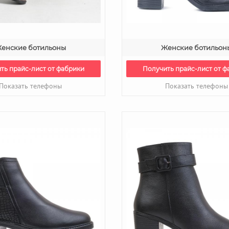
енские ботильоны
Женские ботильон
ть прайс-лист от фабрики
Получить прайс-лист от ф
Показать телефоны
Показать телефоны