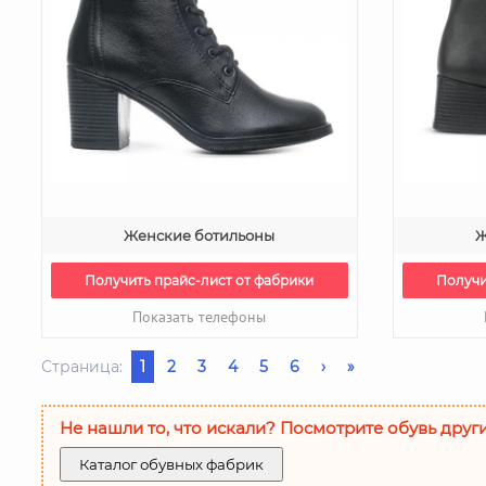
Женские ботильоны
Ж
Получить прайс-лист от фабрики
Получи
Показать телефоны
Страница:
1
2
3
4
5
6
›
»
Не нашли то, что искали? Посмотрите обувь друг
Каталог обувных фабрик