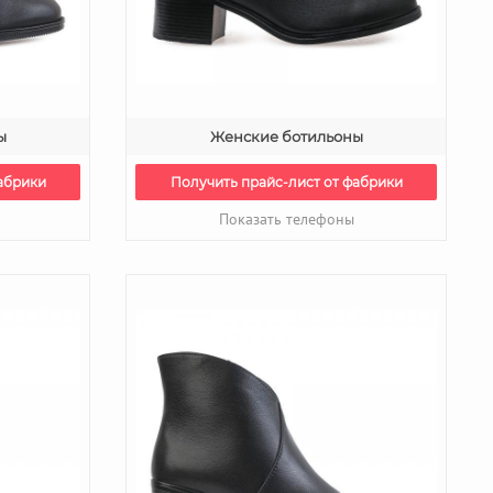
ы
Женские ботильоны
абрики
Получить прайс-лист от фабрики
Показать телефоны