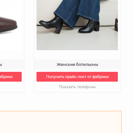
ы
Женские ботильоны
абрики
Получить прайс-лист от фабрики
Показать телефоны