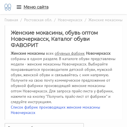
Меню сайта
Главная
/
Ростовская обл.
/
Новочеркасск
/ Женские мокасины
Женские мокасины, обувь оптом
Новочеркасск, Каталог обуви
ФАВОРИТ
Женские мокасины
всех
обувных фабрик
Новочеркасск
собраны в одном разделе. В каталоге обуви представлены
модели - женские мокасины Новочеркасск. Выбирайте
понравившегося производителя детской обуви, мужской
обуви, женской обуви и связывайтесь с ним напрямую.
Получите на свою почту коммерческое предложение от
обувной фабрики производящей женские мокасины
оптом Новочеркасск.
Для запроса прайс-листа у фабрики,
нажмите на кнопку "Получить прайс-лист от фабрики" и
следуйте инструкциям.
Список фабрик производящих женские мокасины
Новочеркасск