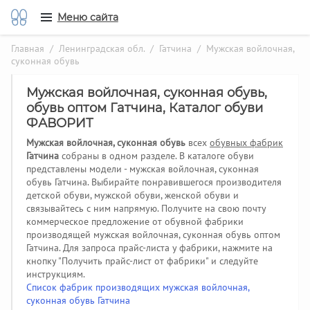
Меню сайта
Главная
/
Ленинградская обл.
/
Гатчина
/ Мужская войлочная,
суконная обувь
Мужская войлочная, суконная обувь,
обувь оптом Гатчина, Каталог обуви
ФАВОРИТ
Мужская войлочная, суконная обувь
всех
обувных фабрик
Гатчина
собраны в одном разделе. В каталоге обуви
представлены модели - мужская войлочная, суконная
обувь Гатчина. Выбирайте понравившегося производителя
детской обуви, мужской обуви, женской обуви и
связывайтесь с ним напрямую. Получите на свою почту
коммерческое предложение от обувной фабрики
производящей мужская войлочная, суконная обувь оптом
Гатчина.
Для запроса прайс-листа у фабрики, нажмите на
кнопку "Получить прайс-лист от фабрики" и следуйте
инструкциям.
Список фабрик производящих мужская войлочная,
суконная обувь Гатчина