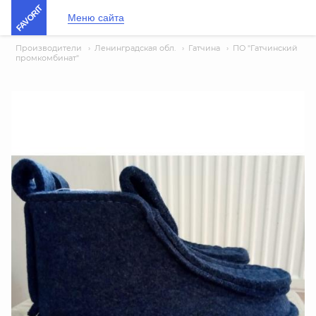
FAVORIT
Меню сайта
Производители
›
Ленинградская обл.
›
Гатчина
›
ПО "Гатчинский
промкомбинат"