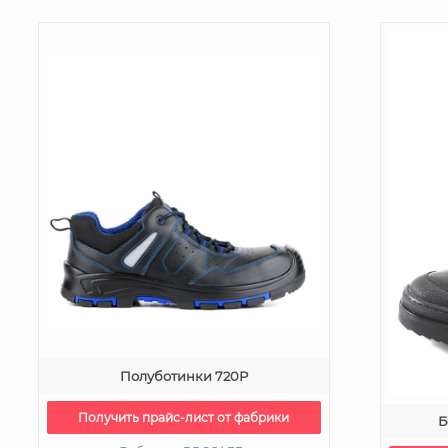
Полуботинки 720Р
Получить прайс-лист от фабрики
Б