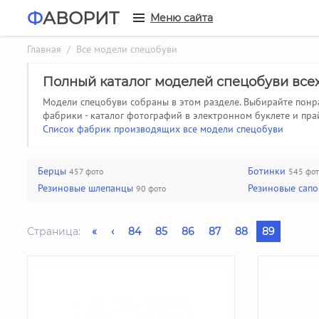
Ф
АВОРИТ
Меню сайта
Главная
/ Все модели спецобуви
Полный каталог моделей спецобуви все
Модели спецобуви собраны в этом разделе. Выбирайте понр
фабрики - каталог фотографий в электронном буклете и прай
Список фабрик производящих все модели спецобуви
Берцы
Ботинки
457 фото
545 фот
Резиновые шлепанцы
Резиновые сапог
90 фото
Страница:
«
‹
84
85
86
87
88
89