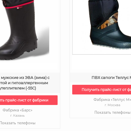
 мужские из ЭВА (зима) с
ПВХ сапоги Теллус
той и гипоаллергенным
утеплителем (-55С)
Получить прайс-лист от ф
Фабрика «Теллус М
ть прайс-лист от фабрики
г. Москва
Фабрика «Барс»
Показать телефоны
г. Казань
Показать телефоны