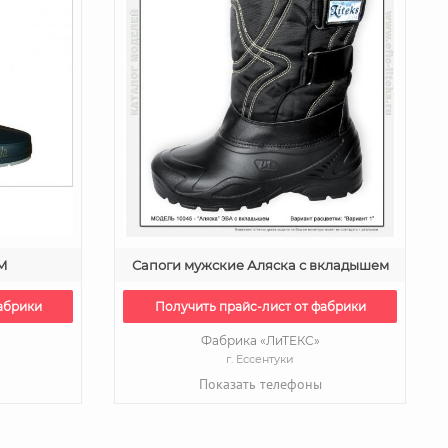
 М
Сапоги мужские Аляска с вкладышем
абрики
Получить прайс-лист от фабрики
»
Фабрика «ЛиТЕКС»
г. Ессентуки
Показать телефоны