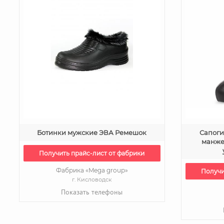
Ботинки мужские ЭВА Ремешок
Сапоги
манже
Получить прайс-лист от фабрики
Фабрика «Mega group»
Получи
г. Кисловодск
Показать телефоны