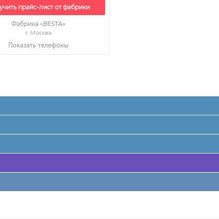
учить прайс-лист от фабрики
Фабрика «BESTA»
г. Москва
Показать телефоны