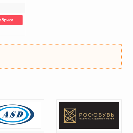
фабрики
ы