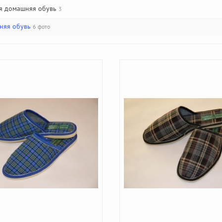
я домашняя обувь
3
няя обувь
6 фото