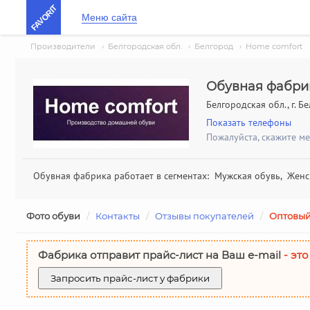
FAVORIT
Меню сайта
Производители
›
Белгородская обл.
›
Белгород
›
Home comfort
Обувная фабри
Белгородская обл., г. Б
Показать телефоны
Пожалуйста, скажите м
Обувная фабрика работает в сегментах: Мужская обувь, Женс
Фото обуви
/
Контакты
/
Отзывы покупателей
/
Оптовый
Фабрика отправит прайс-лист на Ваш е-mail
- это
Запросить прайс-лист у фабрики