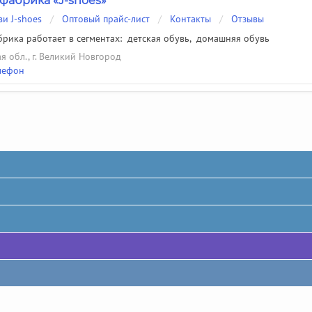
фабрика «J-shoes»
ви J-shoes
/
Оптовый прайс-лист
/
Контакты
/
Отзывы
рика работает в сегментах:
детская обувь
,
домашняя обувь
я обл., г. Великий Новгород
лефон