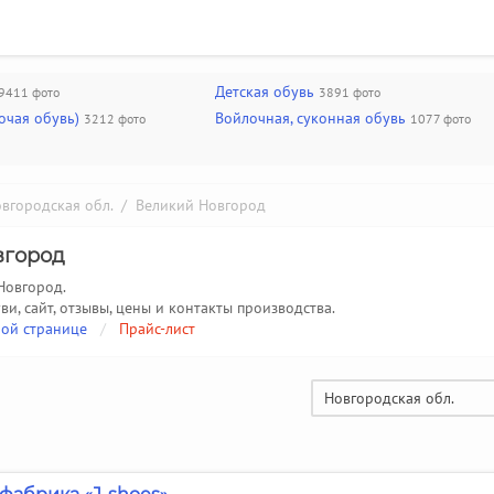
Детская обувь
9411 фото
3891 фото
очая обувь)
Войлочная, суконная обувь
3212 фото
1077 фото
вгородская обл.
/ Великий Новгород
вгород
Новгород.
ви, сайт, отзывы, цены и контакты производства.
ой странице
/
Прайс-лист
Новгородская обл.