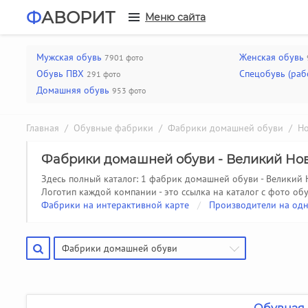
Ф
АВОРИТ
Меню сайта
Мужская обувь
Женская обувь
7901 фото
Обувь ПВХ
Спецобувь (раб
291 фото
Домашняя обувь
953 фото
Главная
/
Обувные фабрики
/
Фабрики домашней обуви
/
Но
Фабрики домашней обуви - Великий Но
Здесь полный каталог: 1 фабрик домашней обуви - Великий 
Логотип каждой компании - это ссылка на каталог с фото обу
Фабрики на интерактивной карте
/
Производители на одн
Фабрики домашней обуви