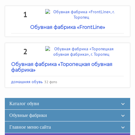
1
Обувная фабрика «FrontLine»
2
Обувная фабрика «Торопецкая обувная
фабрика»
домашняя обувь
32 фото
Каталог обуви
Обувные фабрики
Главное меню сайта