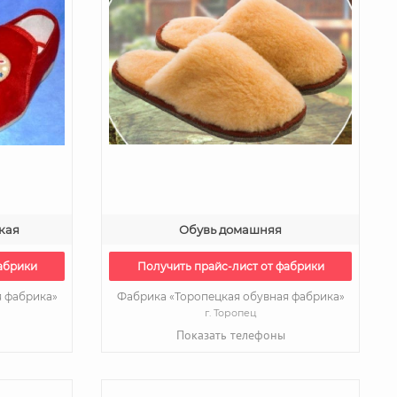
кая
Обувь домашняя
абрики
Получить прайс-лист от фабрики
я фабрика»
Фабрика «Торопецкая обувная фабрика»
г. Торопец
Показать телефоны