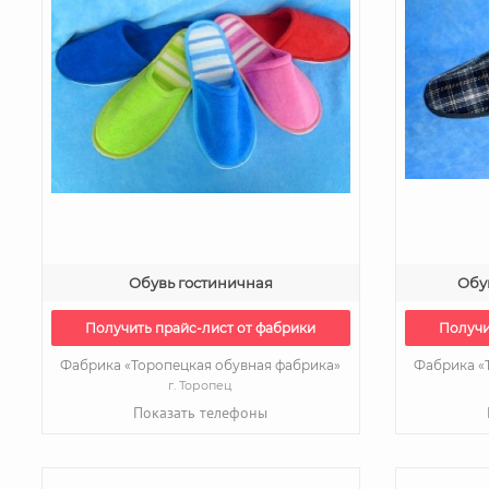
Обувь гостиничная
Обу
Получить прайс-лист от фабрики
Получи
Фабрика «Торопецкая обувная фабрика»
Фабрика «
г. Торопец
Показать телефоны