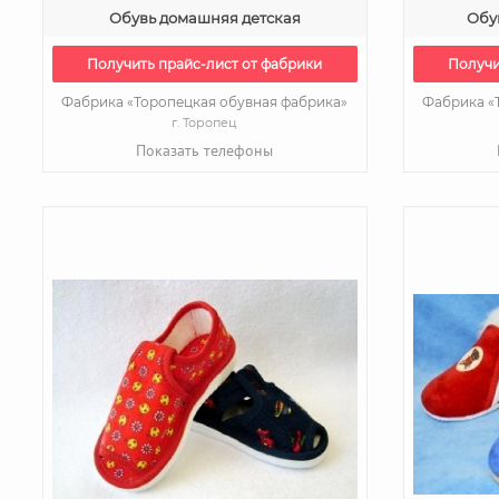
Обувь домашняя детская
Обу
Получить прайс-лист от фабрики
Получи
Фабрика «Торопецкая обувная фабрика»
Фабрика «
г. Торопец
Показать телефоны