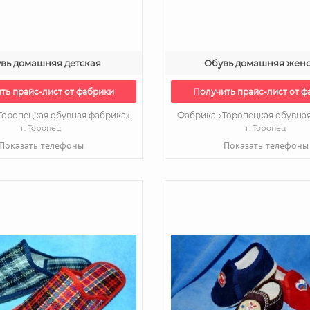
вь домашняя детская
Обувь домашняя жен
ть прайс-лист от фабрики
Получить прайс-лист от ф
Торопецкая обувная фабрика»
Фабрика «Торопецкая обувна
г. Торопец
г. Торопец
Показать телефоны
Показать телефоны