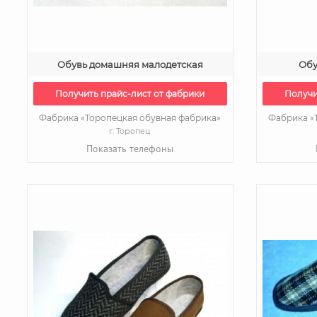
Обувь домашняя малодетская
Обу
Получить прайс-лист от фабрики
Получи
Фабрика «Торопецкая обувная фабрика»
Фабрика «
г. Торопец
Показать телефоны