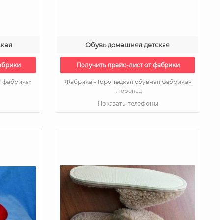
ская
Обувь домашняя детская
абрики
Получить прайс-лист от фабрики
я фабрика»
Фабрика «Торопецкая обувная фабрика»
г. Торопец
Показать телефоны