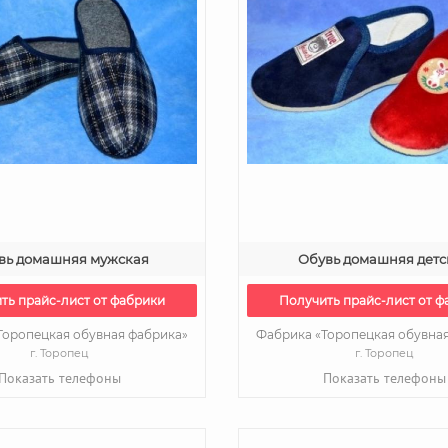
вь домашняя мужская
Обувь домашняя детс
ть прайс-лист от фабрики
Получить прайс-лист от ф
Торопецкая обувная фабрика»
Фабрика «Торопецкая обувна
г. Торопец
г. Торопец
Показать телефоны
Показать телефоны