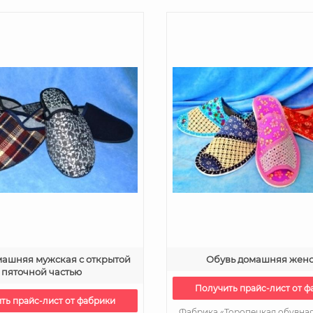
машняя мужская с открытой
Обувь домашняя жен
пяточной частью
Получить прайс-лист от ф
ть прайс-лист от фабрики
Фабрика «Торопецкая обувна