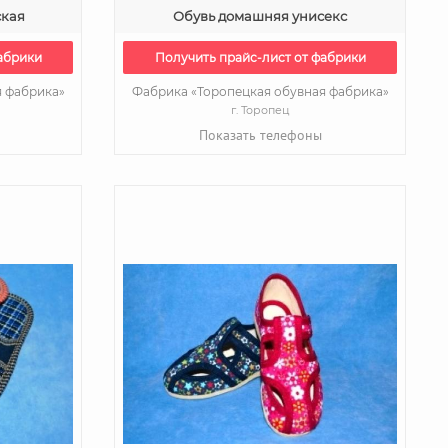
ская
Обувь домашняя унисекс
абрики
Получить прайс-лист от фабрики
я фабрика»
Фабрика «Торопецкая обувная фабрика»
г. Торопец
Показать телефоны