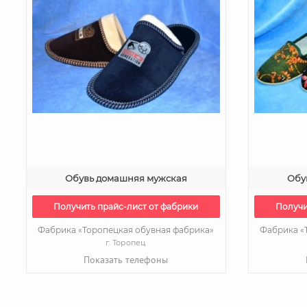
Обувь домашняя мужская
Обу
Получить прайс-лист от фабрики
Получи
Фабрика «Торопецкая обувная фабрика»
Фабрика «
г. Торопец
Показать телефоны