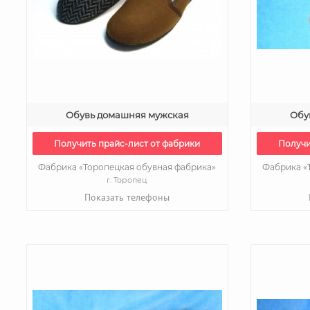
Обувь домашняя мужская
Обу
Получить прайс-лист от фабрики
Получи
Фабрика «Торопецкая обувная фабрика»
Фабрика «
г. Торопец
Показать телефоны