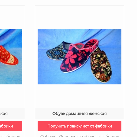
ская
Обувь домашняя женская
абрики
Получить прайс-лист от фабрики
я фабрика»
Фабрика «Торопецкая обувная фабрика»