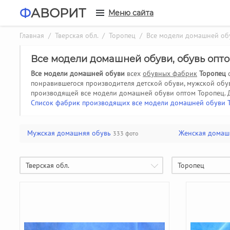
Ф
АВОРИТ
Меню сайта
Главная
/
Тверская обл.
/
Торопец
/ Все модели домашней об
Все модели домашней обуви, обувь опт
Все модели домашней обуви
всех
обувных фабрик
Торопец
с
понравившегося производителя детской обуви, мужской обу
производящей все модели домашней обуви оптом Торопец.
Список фабрик производящих все модели домашней обуви 
Мужская домашняя обувь
Женская домаш
333 фото
Тверская обл.
Торопец