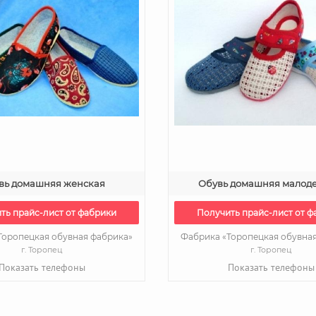
вь домашняя женская
Обувь домашняя малоде
ть прайс-лист от фабрики
Получить прайс-лист от ф
Торопецкая обувная фабрика»
Фабрика «Торопецкая обувна
г. Торопец
г. Торопец
Показать телефоны
Показать телефоны