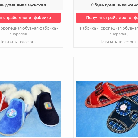
вь домашняя мужская
Обувь домашняя жен
ть прайс-лист от фабрики
Получить прайс-лист от ф
Торопецкая обувная фабрика»
Фабрика «Торопецкая обувна
г. Торопец
г. Торопец
Показать телефоны
Показать телефоны