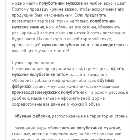
можно найти
полуботинки мужские
на любой вкус и цвет.
Поэтому продавцу крайне важно, чтобы ассортимент его
продукции был максимальным. Если предлагать
посетителям торговой точки не только
полуботинки
мужские зимние
, но и обувь на все сезоны, обеспечить
расширенный ассортимент, клиентский поток постепенно
будет расти. Очень скоро о вашей торговой точке,
предлагающей
мужские полуботинки от производителя
по
лучшей цене, узнают многие!
Лучшее предложение
Специально для предпринимателей, стремящихся
купить
мужские полуботинки оптом
на сайте компании
«Фаворит» собрана информация обо всех
обувных
фабриках
страны – лучших компаниях, занимающихся
производством мужских полуботинок
. На одном ресурсе, в
удобной, максимально информативной форме
сосредоточены все данные о мужской обуви:
-
обувные фабрики
, расположенные на территории страны
- различные виды обуви:
летние полуботинки мужские
,
стильные, легкие и современные; на более прохладную
погоду можно предложить утепленные
полуботинки