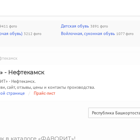
Детская обувь
9411 фото
3891 фото
очая обувь)
Войлочная, суконная обувь
3212 фото
1077 фото
текамск
» - Нефтекамск
ИТ» - Нефтекамск.
ви, сайт, отзывы, цены и контакты производства.
ой странице
/
Прайс-лист
Республика Башкортост
к в каталоге «ФАВОРИТ»!